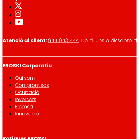
Atenció al client:
944 943 444
. De dilluns a dissabte d
EROSKI Corporatiu
Qui som
Compromisos
Ocupació
Inversors
Premsa
Innovació
Botigues EROSKI