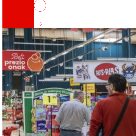
EROSKI tanca el tercer trimestre 
Manté l’impuls comercial i consolida el seu cre
Així som
Tot el nostre ADN: un viatge per la missió, la vis
Cooperativa
Som per i per a les persones. Descobreix la no
Fundació