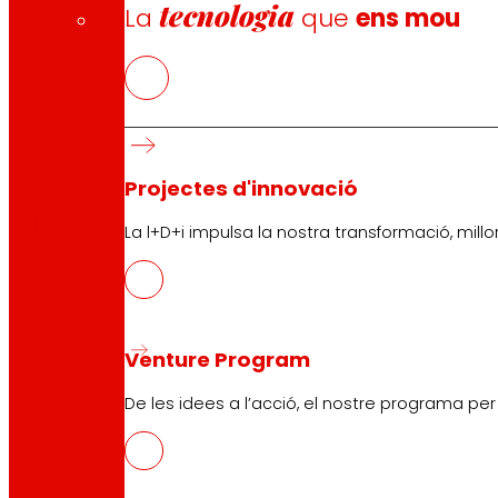
tecnologia
La
que
ens mou
CAS
Projectes d'innovació
PDF
La l+D+i impulsa la nostra transformació, millor
EUS
PDF
Venture Program
De les idees a l’acció, el nostre programa pe
CAT
PDF