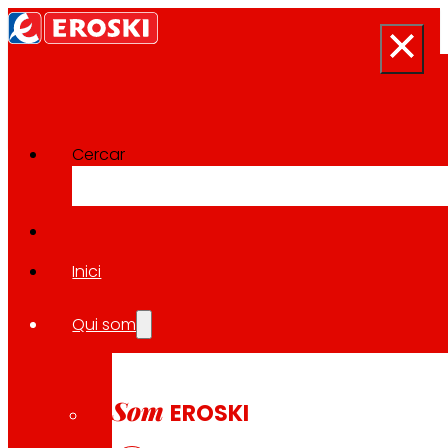
Cercar
Sala de premsa
Tornar a totes les notícies
Inici
Qui som
12.12.2025
ECONOMIA
Som
EROSKI