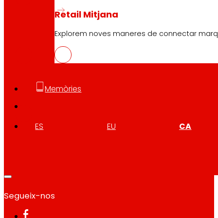
Retail Mitjana
GAL
Explorem noves maneres de connectar marques
PDF
ENG
Memòries
PDF
ES
EU
CA
Segueix-nos