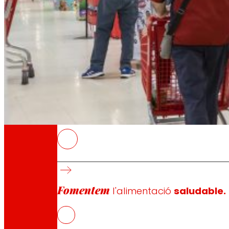
A través de la nostra Fundació impulsem acc
Compromisos
Compromisos
EROSKI
Les vendes brutes assoleixen els 4.501 M€.
El seu EBITDA arriba als 251 M€, un 1,8% més qu
Fomentem
l'alimentació
saludable.