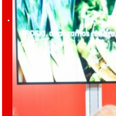
Ocupació
El talent
el nostre
motor
Ocupació
Les persones són el cor d’EROSKI, descobreix p