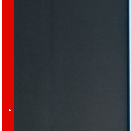
dia
Al
Premsa
Tota l’actualitat i els últims passos d’EROSKI a
Innovació