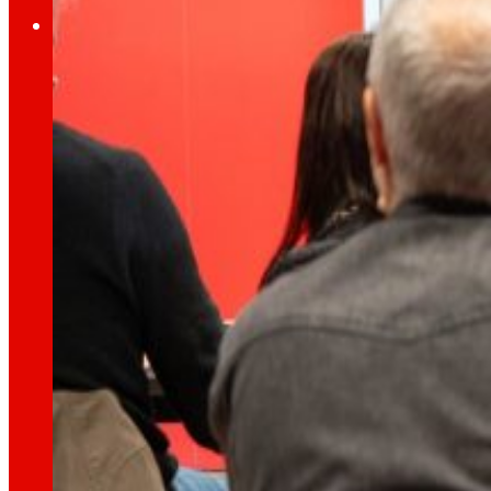
Inversors
Creixent
junts
Informació financera
Resultats, informes i principals indicadors qu
Sènior Secured Bonds