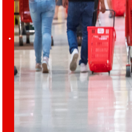
A través de la nostra Fundació impulsem acc
Compromisos
Compromisos
EROSKI
Fomentem
l'alimentació
saludable.