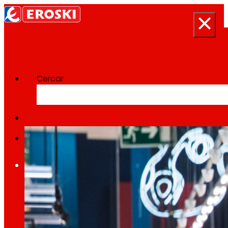
Cercar
Categoría:
Economia
Inici
Qui som
Som
EROSKI