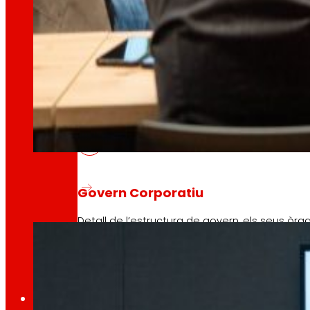
Coneix el marc financer que recolza les nostre
AFSEs
Espai d’informació per a titulars d’AFSEs, amb
EROSKI obté un benefici de 47 milio
Govern Corporatiu
06/05/2026
Detall de l’estructura de govern, els seus òrg
Premsa