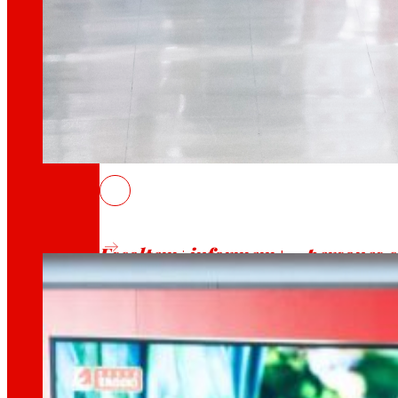
Generem
riquesa local
i
solidaritat
Promovem
la satisfacció i el dese
El grup EROSKI tanca el primer trime
18/06/2026
Escoltem
informem
persones 
i
les
Millorem
la
sostenibilitat ambient