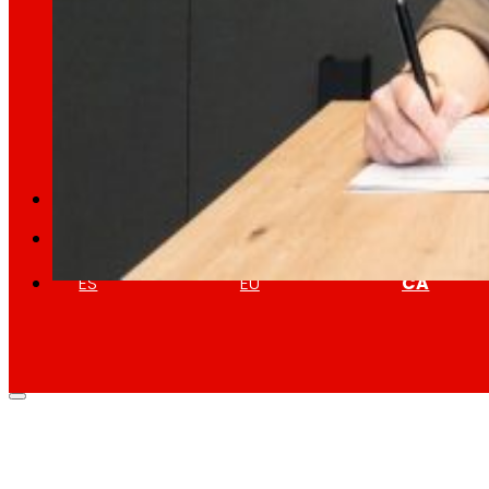
Retail Mitjana
Explorem noves maneres de connectar marques
Memòries
ES
EU
CA
El BEI i EROSKI signen un préstec de
27/03/2026