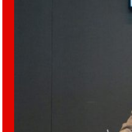
tecnologia
La
que
ens mou
Projectes d'innovació
La l+D+i impulsa la nostra transformació, millor
Venture Program
De les idees a l’acció, el nostre programa pe