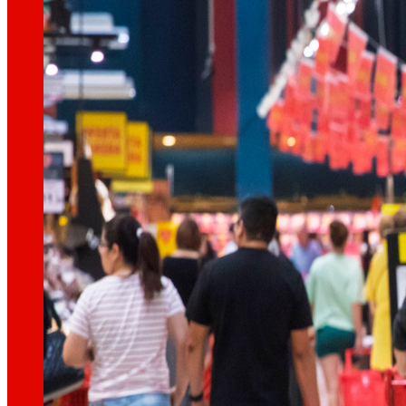
Així som
Tot el nostre ADN: un viatge per la missió, la vis
Cooperativa
Som per i per a les persones. Descobreix la no
Fundació