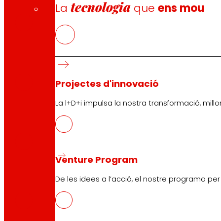
tecnologia
La
que
ens mou
PDF
CAT
PDF
Projectes d'innovació
La l+D+i impulsa la nostra transformació, millor
GAL
PDF
Venture Program
ENG
De les idees a l’acció, el nostre programa pe
PDF