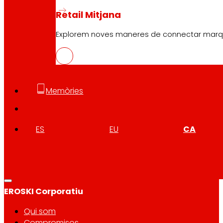
Retail Mitjana
Explorem noves maneres de connectar marques
Segueix-nos
Memòries
ES
EU
CA
Atenció al client:
944 943 444
. De dilluns a dissabte d
EROSKI Corporatiu
Qui som
Compromisos