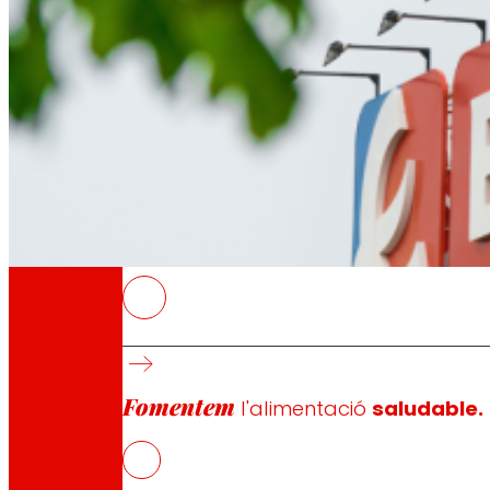
A través de la nostra Fundació impulsem acc
Compromisos
Compromisos
EROSKI
L’abonament als titulars d’Aportacions Finan
Un inversor que hagi adquirit AFS en 2002 ha 
Fomentem
Els interessos per al present exercici queden f
l'alimentació
saludable.