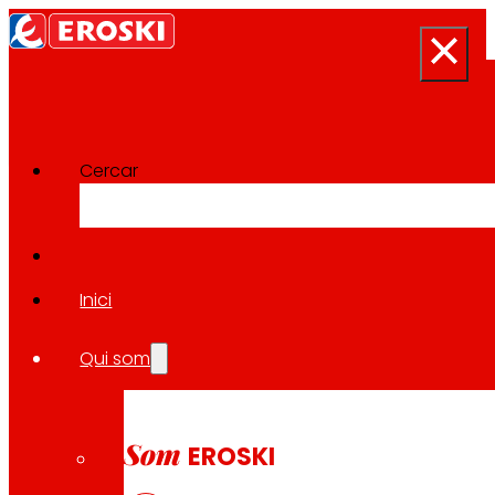
Cercar
Sala de premsa
Tornar a totes les notícies
Inici
Qui som
30.01.2026
ECONOMIA
Som
EROSKI