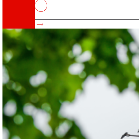
EROSKI paga 14,8 milions d’euros
Des de 2002, el pagament d'interessos anuals 
Així som
Tot el nostre ADN: un viatge per la missió, la vis
Cooperativa
Som per i per a les persones. Descobreix la no
Fundació