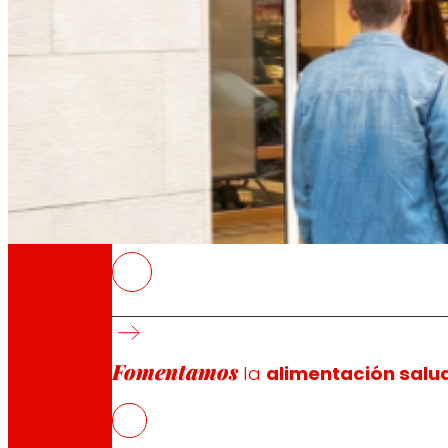
A través de nuestra Fundación impulsamos a
Compromisos
Compromisos
EROSKI
EROSKI inauguró 46 nuevas franquicias en 202
En 2025, EROSKI fue reconocida con el premio
Fomentamos
distinguida además por la Asociación Españo
la
alimentación salu
Cataluña y Andalucía han concentrado el 