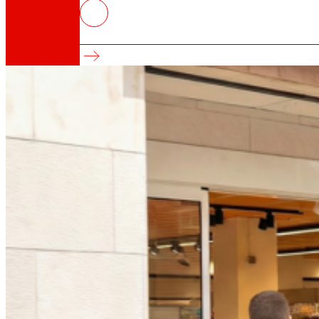
EROSKI refuerza su red de franq
Balance 2025
Así somos
Todo nuestro ADN: un viaje por la misión, la vis
Cooperativa
Somos por y para las personas. Descubre nue
Fundación