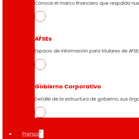
Conoce el marco financiero que respalda nues
modelo que dan empleo a más de medio centenar de pe
de
AMPANS
y
ENTREM
.
Compartir en:
AFSEs
Espacio de información para titulares de AFSE
Gobierno Corporativo
Detalle de la estructura de gobierno, sus órg
Prensa