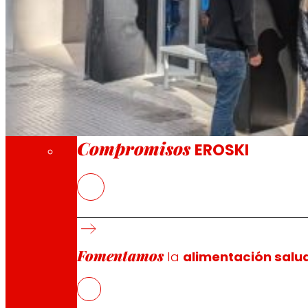
A través de nuestra Fundación impulsamos a
Compromisos
Compromisos
EROSKI
El nuevo EROSKI/City ofrece un servicio com
EROSKI mantiene el impulso de su modelo de
Fomentamos
la
alimentación salu
EROSKI
ha inaugurado un nuevo supermercado en el número 
productos locales y frescos de temporada con más de 3