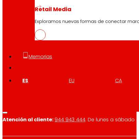
PDF
Retail Media
Exploramos nuevas formas de conectar marcas
Memorias
Síguenos
ES
EU
CA
Atención al cliente:
944 943 444
. De lunes a sábado d