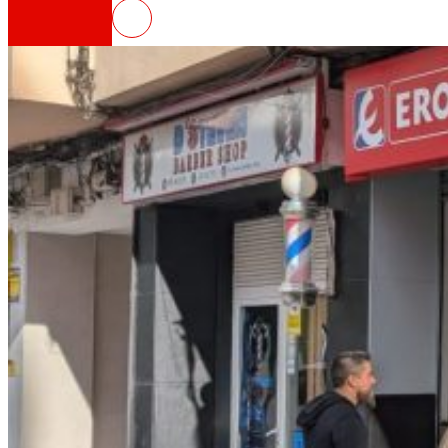
EROSKI inaugura un nuevo superm
Así somos
Todo nuestro ADN: un viaje por la misión, la vis
Cooperativa
Somos por y para las personas. Descubre nue
Fundación