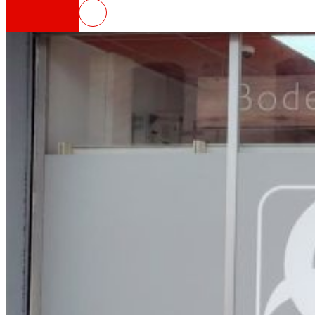
EROSKI inaugura un nuevo super
Así somos
Todo nuestro ADN: un viaje por la misión, la vis
Cooperativa
Somos por y para las personas. Descubre nue
Fundación