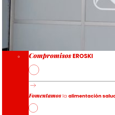
A través de nuestra Fundación impulsamos a
Compromisos
Compromisos
EROSKI
El nuevo EROSKI/City ofrece un servicio com
EROSKI mantiene el impulso de su modelo de
Fomentamos
la
alimentación salu
EROSKI
ha inaugurado un nuevo supermercado en el número
una fuerte apuesta por los productos locales y frescos