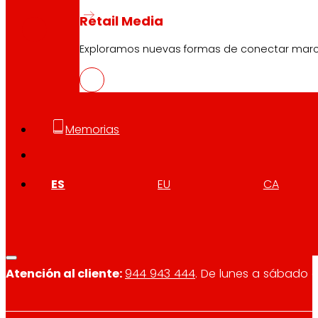
PDF
Retail Media
Exploramos nuevas formas de conectar marcas
Memorias
Síguenos
ES
EU
CA
Atención al cliente:
944 943 444
. De lunes a sábado d