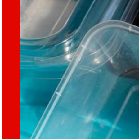
Xeramos
riqueza local
e
solidarie
Promovemos
a satisfacción e o d
Escoitamos
informamos
e
as pers
Melloramos
a
sustentabilidade am