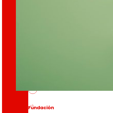
Así somos
Todo o noso ADN: unha viaxe pola misión, a vis
Cooperativa
Somos por e para as persoas. Descubre a nos
MOEBIOS, mellora da xestión de res
Fundación