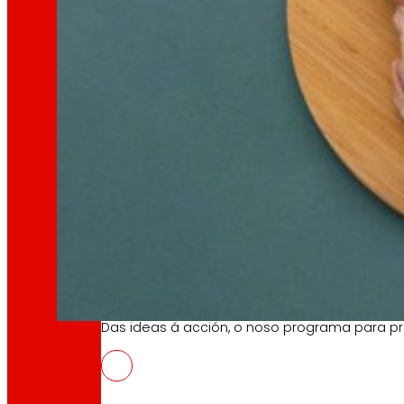
tecnoloxía
A
que
nos move
Proxectos de innovación
A l+D+i impulsa a nosa transformación, mell
Venture Program
Das ideas á acción, o noso programa para pr
REDYSIGN