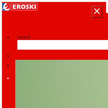
Search
Categoría:
Envase
Inicio
Quen somos
Somos
EROSKI