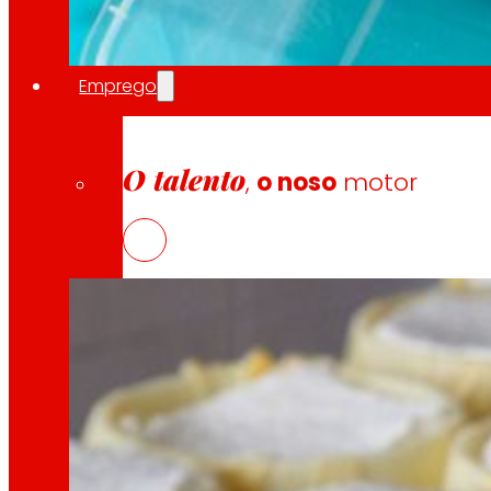
Emprego
SECUREPACK, envase sostible para 
O talento
,
o noso
motor
10 Abril, 2026
Actualmente existen barquetas e films reciclab
Emprego
As persoas son o corazón de EROSKI, descubr