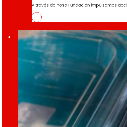
A través da nosa Fundación impulsamos acc
10 Abril, 2026
O proxecto MOEBIOS aborda os retos da reciclaxe d
Compromisos
Compromisos
EROSKI
Fomentamos
a
alimentación saud