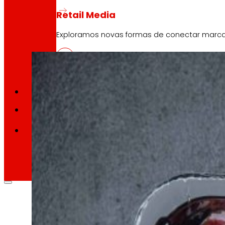
10 Abril, 2026
Retail Media
REDYSIGN, cara a unha alternativa reciclable e 
Exploramos novas formas de conectar marc
Memorias
ES
EU
CA