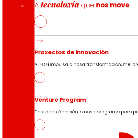
tecnoloxía
A
que
nos move
Descarga a APP do club
Proxectos de innovación
Condicións xerais do Club
Condicións xerais da Tarxeta Ouro
A l+D+i impulsa a nosa transformación, mell
Termos e condicións
Política de cookies
Política de protección de datos
Venture Program
Das ideas á acción, o noso programa para pr
Buscador
Search