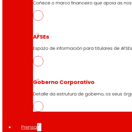
Descanso
Coñece o marco financeiro que apoia as nosa
Electrónica
Electrodomésticos
Seguros
AFSEs
Servizos
Espazo de información para titulares de AFSEs
Financiamento
Tarxeta EROSKI club Mastercard
Encargos
Eventos
Goberno Corporativo
Detalle da estrutura de goberno, os seus órg
Atención ao Cliente
Formulario de contacto
Tendas en liña
Retiradas de produto
Prensa