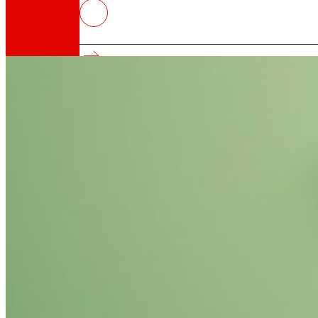
MOEBIOS, mellora da xestión de re
envases.
Así somos
Todo o noso ADN: unha viaxe pola misión, a vis
Cooperativa
Somos por e para as persoas. Descubre a nos
Fundación