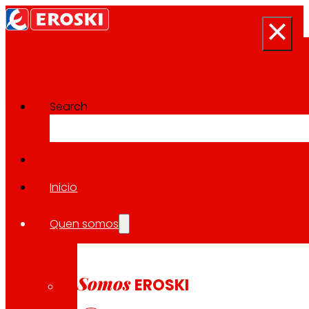
Search
Proxectos de Innovación
Volver a todos os proxectos
Inicio
Quen somos
2024
ENVASE / EUROPEO
Somos
EROSKI