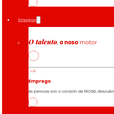
No entanto, as opinións e puntos de vista expresados s
reflicten necesariamente os da Unión Europea nin os da 
consideradas responsables das mesmas.
Emprego
O talento
,
o noso
motor
Síguenos
Emprego
As persoas son o corazón de EROSKI, descubr