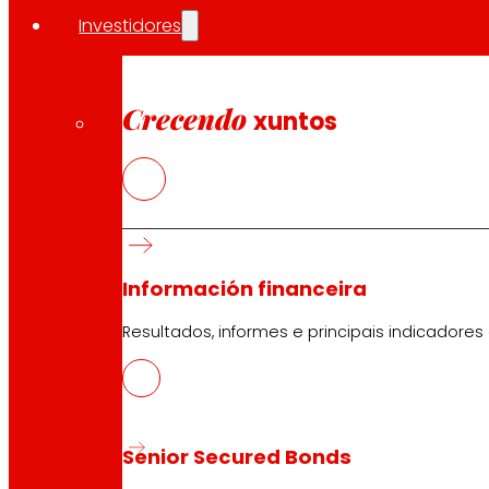
Investidores
Atención ao cliente:
944 943 444
. De luns a sábado d
Crecendo
EROSKI Corporativo
xuntos
Quen somos
Compromisos
Emprego
Investidores
Prensa
Innovación
Información financeira
Resultados, informes e principais indicadores
Tendas EROSKI
Buscador de tendas
Apertura en festivos
Senior Secured Bonds
Supermercado en liña