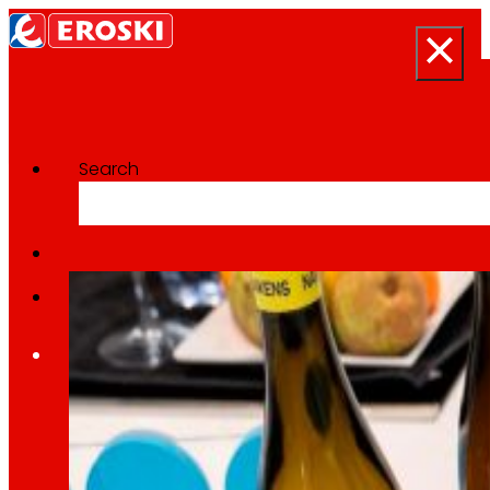
Search
Categoría:
Consumo sosti
Inicio
Quen somos
Somos
EROSKI