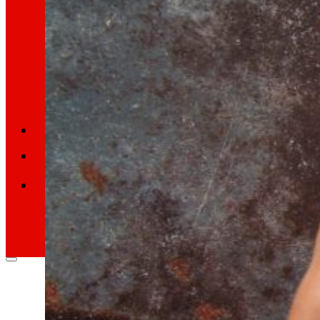
Retail Media
Exploramos novas formas de conectar marc
Memorias
ES
EU
CA