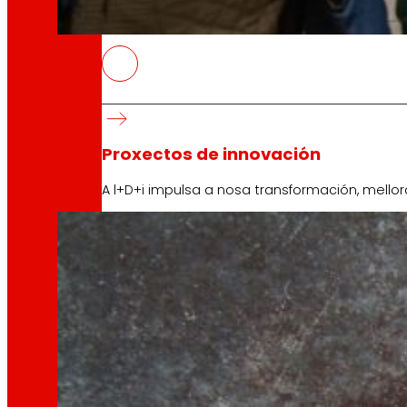
tecnoloxía
A
que
nos move
ELIKAERA, plataforma dixital de f
10 Abril, 2026
Proxectos de innovación
O proxecto ELIKAERA enmárcase na área temátic
A l+D+i impulsa a nosa transformación, mell
Venture Program
Das ideas á acción, o noso programa para pr