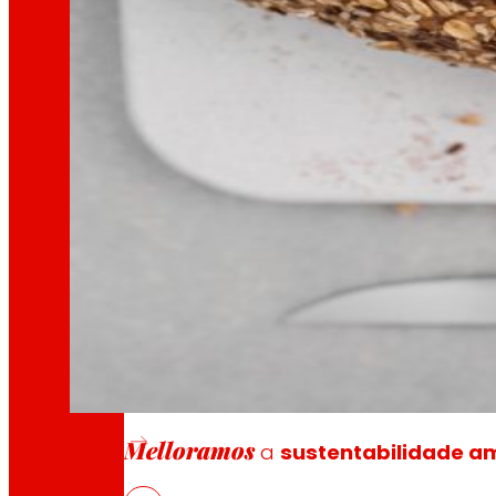
Xeramos
riqueza local
e
solidarie
Promovemos
a satisfacción e o d
Escoitamos
informamos
e
as pers
Melloramos
a
sustentabilidade am
NUTRIPAN, desenvolvemento de no