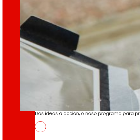
tecnoloxía
A
que
nos move
Proxectos de innovación
A l+D+i impulsa a nosa transformación, mell
Venture Program
Das ideas á acción, o noso programa para pr
ToNoWaste, cara a unha nova men