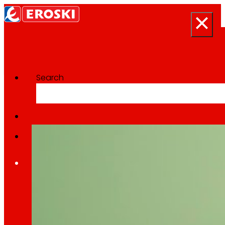
Search
Categoría:
Europeo
Inicio
Quen somos
Somos
EROSKI