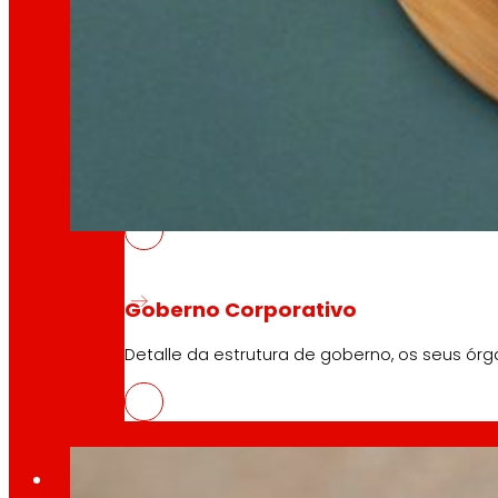
Coñece o marco financeiro que apoia as nosa
AFSEs
Espazo de información para titulares de AFSEs
REDYSIGN
Goberno Corporativo
10 Abril, 2026
Detalle da estrutura de goberno, os seus órg
REDYSIGN, cara a unha alternativa reciclable e 
Prensa