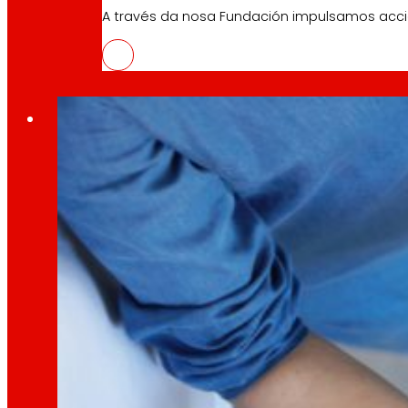
A través da nosa Fundación impulsamos acc
10 Abril, 2026
O proxecto MOEBIOS aborda os retos da reciclaxe d
Compromisos
Compromisos
EROSKI
Fomentamos
a
alimentación saud