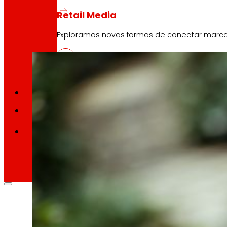
10 Abril, 2026
Retail Media
O desperdicio de alimentos é un problema grave
Exploramos novas formas de conectar marc
Memorias
ES
EU
CA