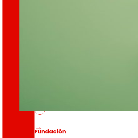
Así somos
Todo o noso ADN: unha viaxe pola misión, a vis
Cooperativa
Somos por e para as persoas. Descubre a nos
MOEBIOS, mellora da xestión de res
Fundación