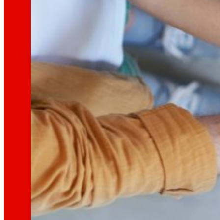
Xeramos
riqueza local
e
solidarie
Promovemos
a satisfacción e o d
Escoitamos
informamos
e
as pers
Melloramos
a
sustentabilidade am