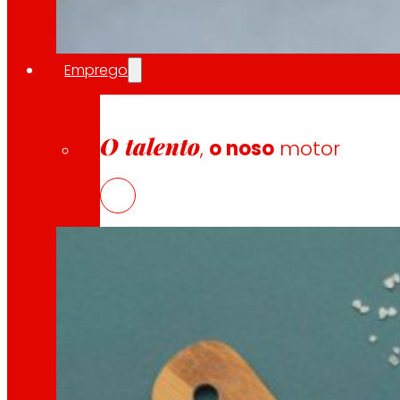
Emprego
Promoción da Transformación Dixi
O talento
,
o noso
motor
10 Abril, 2026
Coa axuda do Ministerio de Traballo e Economía 
Emprego
As persoas son o corazón de EROSKI, descubr