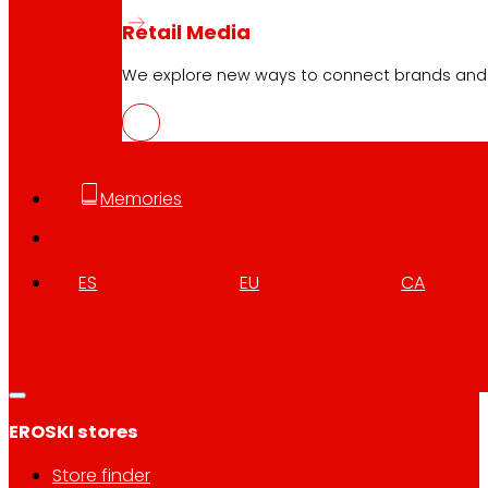
Retail Media
We explore new ways to connect brands and s
Customer Service:
944 943 444
. From Monday to Satu
EROSKI Corporate
Memories
Who we are
Commitments
Employment
ES
EU
CA
Investors
Press
Innovation
EROSKI stores
Store finder