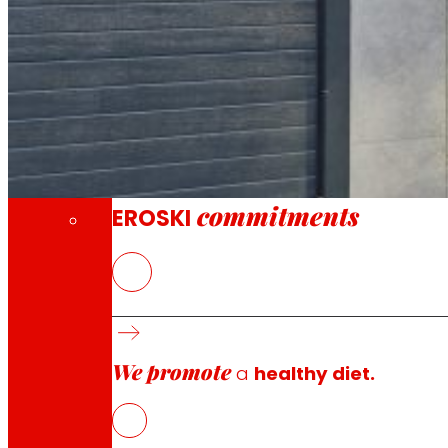
Through our Foundation we promote actions t
Commitments
commitments
EROSKI
El nuevo EROSKI/City ofrece un servicio com
We promote
a
healthy diet.
EROSKI
ha inaugurado un nuevo supermercado en el número
los productos locales y frescos de temporada con más d
plantilla de 7 personas.