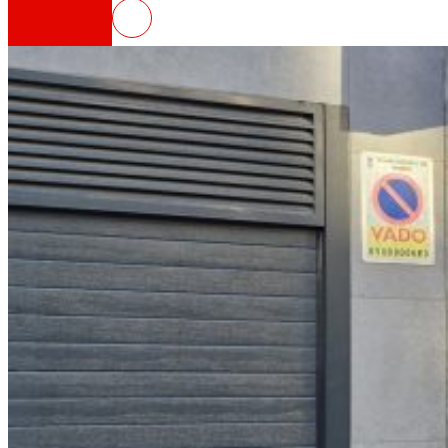
EROSKI inaugura un nuevo supe
That's the way we are
All our DNA: a journey through the mission, visio
Cooperative
We are for and by people. Discover our struc
Foundation