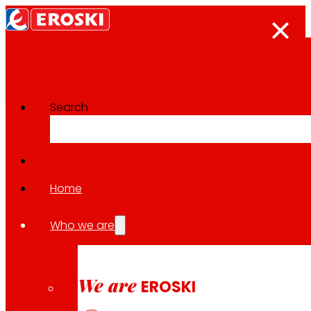
Search
The press room
Back to all news
Home
Who we are
12.02.2026
EXPANSION
We are
EROSKI