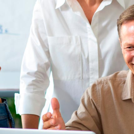
nos move
Venture Program
ndo a experiencia de
Das ideas á acción, o noso pr
lecendo a nosa
start-ups que revolucionan o se