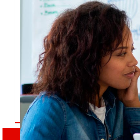
tecnoloxía
A
que
Proxectos de innovación
A l+D+i impulsa a nosa transformación, mellora
compra, reforzando a sustentabilidade e forta
competitividade.