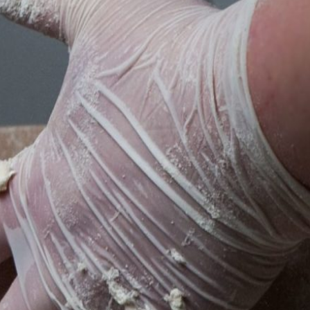
Cooperativa
ón e os alicerces de
Somos por e para as persoas. D
goberno e todos os órganos que
SKI