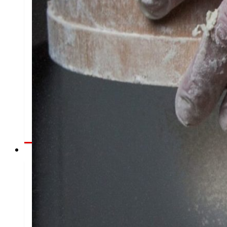
Fomentamos
a
alimentación saudable.
s
c
Emprego
O talento
,
o noso
m