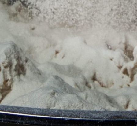
Senior Secured Bonds
ue
Coñece o marco financeiro que apoia as nosas
SKI
emisións e a información clave para bonistas
actuais e potenciais.