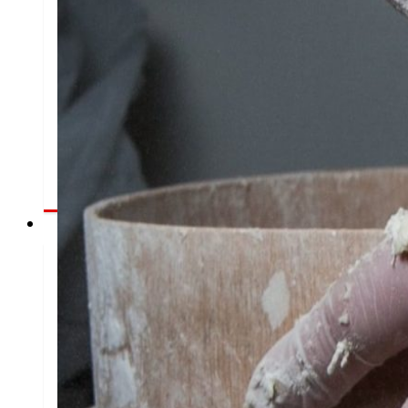
Así somos
Todo o noso ADN: unha viaxe pola misión, a visi
EROSKI.
Compromisos
Compromisos
ERO