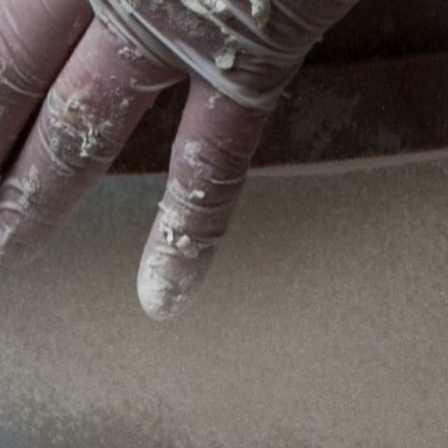
Xeramos
Promovem
riqueza local
e
olidariedade
na
satisfacció
ontorna.
desenvolv
persoas tr
otor