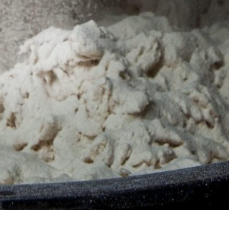
AFSEs
Espazo de información para titulares de AFSEs, con
detalle sobre as súas características e modelo de
participación financeira.