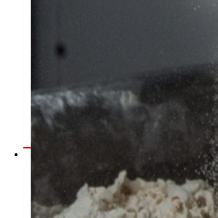
Emprego
As persoas son o corazón de EROSKI, descubre
nosas ofertas de traballo.
Investidores
Crecendo
xuntos