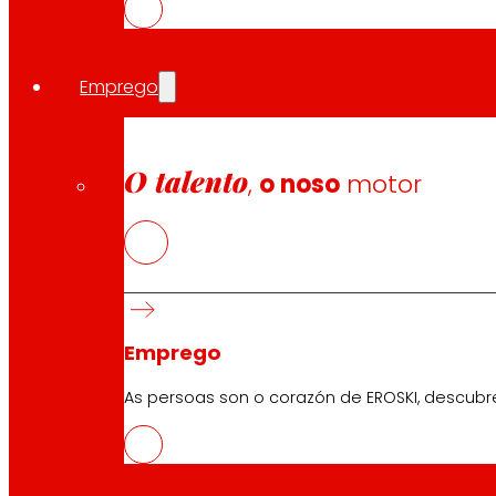
1.492.249,94 €.
2023
Emprego
Mediante a convocatoria do Plan Integral de Impulso á
Económica (PERTE), o proxecto
MONDRAGON SOSTIBLE
medioambientalmente.
O talento
,
o noso
motor
9 cooperativas (Embega, Eroski, Mundukide, Ausolan, Ec
sentidos:
Elaboración de diagnósticos e balances sobre a si
Desenvolvemento de metodoloxías e solucións para
O investimento total do proxecto ascende a 3.290.648
Emprego
Mediante a convocatoria do Plan Integral de Impulso á 
As persoas son o corazón de EROSKI, descubr
DIXITAL
vai destinado á Promoción da Transformación D
A través da intercooperación tecnolóxica e formativa m
ciberseguridad, cliente dixital, intralogística, robotizac