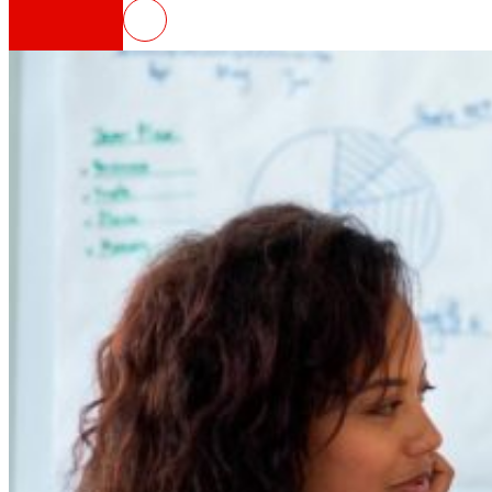
PERTE Economía Social
Así somos
Todo o noso ADN: unha viaxe pola misión, a vis
Cooperativa
Somos por e para as persoas. Descubre a nos
Fundación