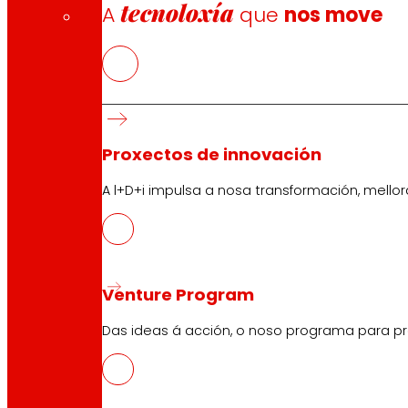
Atención ao Cliente
tecnoloxía
A
que
nos move
Formulario de contacto
Tendas en liña
Retiradas de produto
Formas de pagamento
Proxectos de innovación
A l+D+i impulsa a nosa transformación, mell
Seguridade e confianza
Premios e recoñecementos
Venture Program
Das ideas á acción, o noso programa para pr