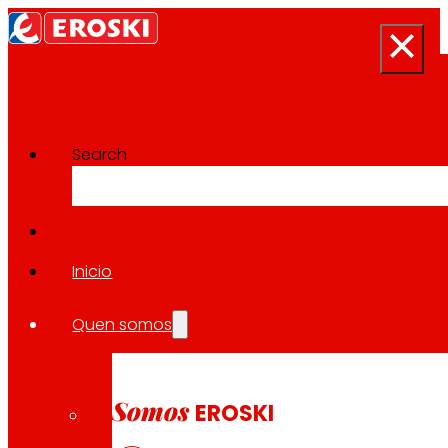
Search
Proxectos de Innovación
Volver a todos os proxectos
Inicio
Quen somos
2023 - 2025
NACIONAL
Somos
EROSKI