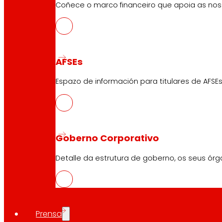
Coñece o marco financeiro que apoia as nosa
AFSEs
Atención ao cliente:
944 943 444
. De luns a sábado d
Espazo de información para titulares de AFSEs
EROSKI Corporativo
Quen somos
Goberno Corporativo
Compromisos
Emprego
Detalle da estrutura de goberno, os seus órg
Investidores
Prensa
Innovación
Prensa