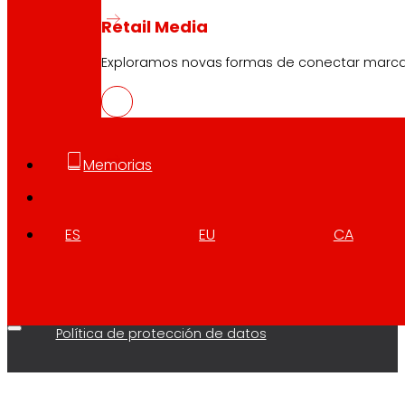
Retail Media
Exploramos novas formas de conectar marc
Memorias
Descarga a APP do club
ES
EU
CA
Condicións xerais do Club
Condicións xerais da Tarxeta Ouro
Termos e condicións
Política de cookies
Política de protección de datos