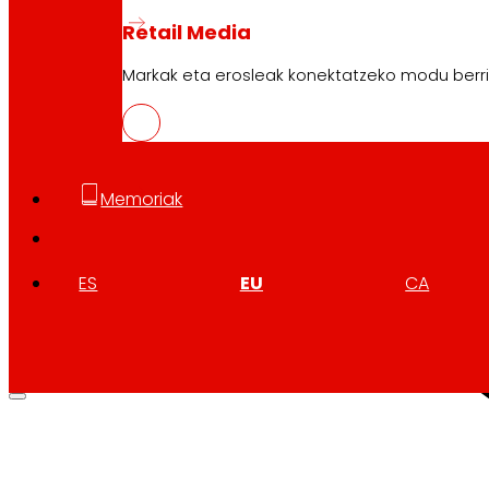
Retail Media
Markak eta erosleak konektatzeko modu berri
Memoriak
ES
EU
CA