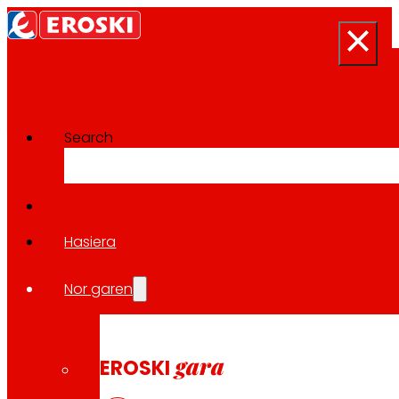
Search
Prentsa-aretoa
Berri guztietara itzuli
Hasiera
Nor garen
2026/03/27
EKONOMIA
gara
EROSKI