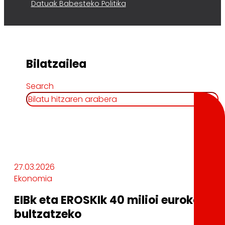
Datuak Babesteko Politika
Bilatzailea
Search
27.03.2026
Ekonomia
EIBk eta EROSKIk 40 milioi euroko m
bultzatzeko