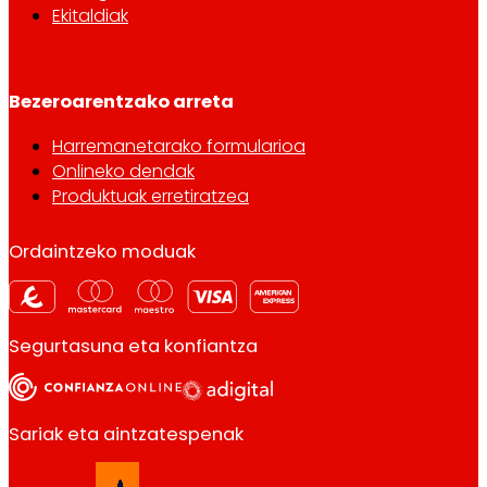
Ekitaldiak
Bezeroarentzako arreta
Harremanetarako formularioa
Onlineko dendak
Produktuak erretiratzea
Ordaintzeko moduak
Segurtasuna eta konfiantza
Sariak eta aintzatespenak