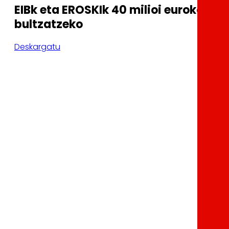
EIBk eta EROSKIk 40 milioi euroko m
bultzatzeko
Deskargatu