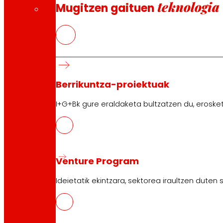
teknologia
Mugitzen gaituen
Berrikuntza-proiektuak
I+G+Bk gure eraldaketa bultzatzen du, erosket
Venture Program
Ideietatik ekintzara, sektorea iraultzen duten