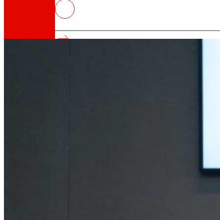
EIBk eta EROSKIk 40 milioi euro
eraginkortasuna bultzatzeko
Horrelakoak gara
Gure DNA guztia: bidaia bat EROSKIren misioan
Kooperatiba
Pertsonengatik eta pertsonentzat gara. Ezagu
Fundazioa