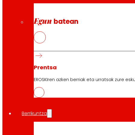
Egun
batean
Prentsa
EROSKIren azken berriak eta urratsak zure esku
Berrikuntza