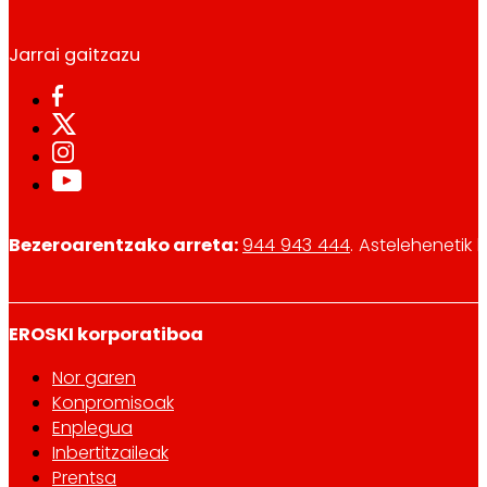
Jarrai gaitzazu
Bezeroarentzako arreta:
944 943 444
. Astelehenetik 
EROSKI korporatiboa
Nor garen
Konpromisoak
Enplegua
Inbertitzaileak
Prentsa