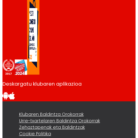
Deskargatu klubaren aplikazioa
Klubaren Baldintza Orokorrak
Urre-txartelaren Baldintza Orokorrak
Zehaztapenak eta Baldintzak
Cookie Politika