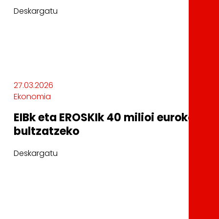
Deskargatu
27.03.2026
Ekonomia
EIBk eta EROSKIk 40 milioi euroko m
bultzatzeko
Deskargatu