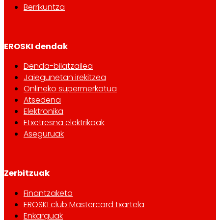
Berrikuntza
EROSKI dendak
Denda-bilatzailea
Jaiegunetan irekitzea
Onlineko supermerkatua
Atsedena
Elektronika
Etxetresna elektrikoak
Aseguruak
Zerbitzuak
Finantzaketa
EROSKI club Mastercard txartela
Enkarguak