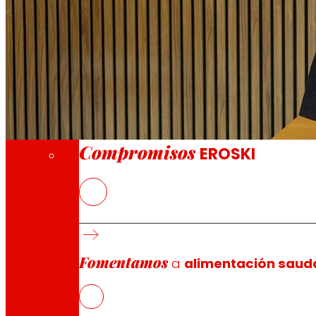
A través da nosa Fundación impulsamos acc
Compromisos
Compromisos
EROSKI
O acordo establece un marco estable para a c
Ambas as cooperativas impulsarán proxectos 
Fomentamos
a
alimentación saud
EROSKI e IKERLAN asinaron un acordo estratéxico que re
solucións avanzadas orientadas a mellorar a eficienci