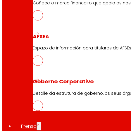
Con esta alianza, ambas as entidades dan un paso máis
Coñece o marco financeiro que apoia as nosa
competitividade empresarial e na experiencia das perso
Acerca de EROSKI
AFSEs
Espazo de información para titulares de AFSEs
EROSKI é un dos grupos de distribución líderes no norte
Illas Baleares. A súa rede comercial omnicanle, a fina
deportes e outras actividades non alimentarias. Ademais
Goberno Corporativo
Sobre IKERLAN
Detalle da estrutura de goberno, os seus órg
IKERLAN é un centro líder na transferencia de tecnoloxía
grandes áreas: tecnoloxías dixitais e intelixencia artif
Prensa
400 persoas e sedes en Arrasate-Mondragón, Donostia