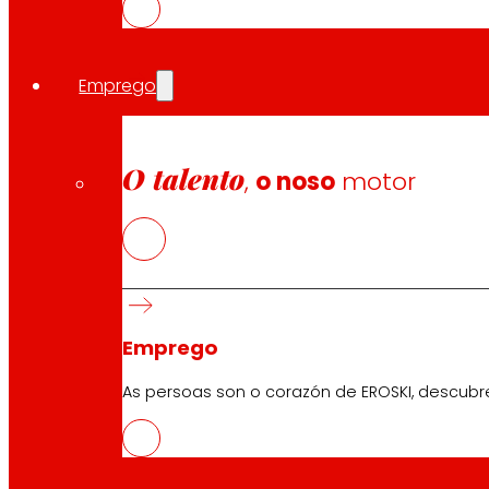
Pola súa banda, o
director xeral de IKERLAN, Ion Etxe
de proxectos concretos, traballaremos xuntos no desen
Emprego
Innovación aplicada con resultados
O talento
,
o noso
motor
O acordo reforza unha colaboración estratéxica de long
Grazas a esta cooperación, ambas as entidades desenvol
Emprego
documentación administrativa. Estas solucións permiten 
As persoas son o corazón de EROSKI, descubr
Ademais, EROSKI e IKERLAN participan de forma conxunta 
en sistemas multiaxente capaces de operar de forma au
IKERLAN lidera o desenvolvemento tecnolóxico.