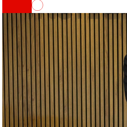
EROSKI e IKERLAN reforzan a súa 
Así somos
Todo o noso ADN: unha viaxe pola misión, a vis
Cooperativa
Somos por e para as persoas. Descubre a nos
Fundación