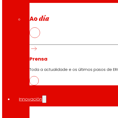
modelo empresarial sostible, competitivo e en permane
día
Ao
Pé de foto:
Enrique Monzonis, director de Innovación e Tecnol
Compartir en:
Prensa
Toda a actualidade e os últimos pasos de ER
Innovación