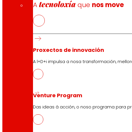
tecnoloxía
A
que
nos move
Proxectos de innovación
A l+D+i impulsa a nosa transformación, mell
Venture Program
Das ideas á acción, o noso programa para pr