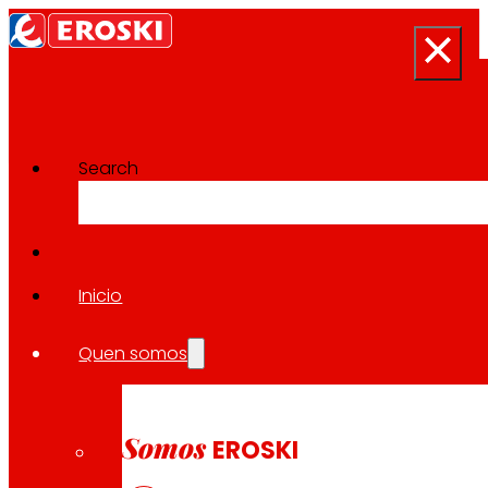
Search
Sala de prensa
Volver a todas as noticias
Inicio
Quen somos
03.07.2026
INNOVACIÓN
Somos
EROSKI