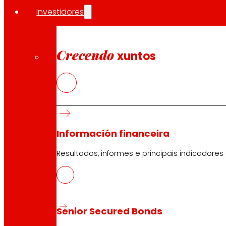
Investidores
Ademais, ambas as organizacións desenvolveron unha expe
de reposición, todo desde un enfoque que garante o má
Crecendo
xuntos
Na actualidade, EROSKI e IKERLAN participan no grupo tra
centros tecnolóxicos, cooperativas industriais, entidade
Información financeira
Innovación baseada en valores cooperativos
Resultados, informes e principais indicadores
EROSKI e IKERLAN comparten unha sólida traxectoria 
e social da contorna.
Senior Secured Bonds