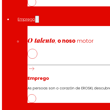
Emprego
O talento
,
o noso
motor
Síguenos
Emprego
As persoas son o corazón de EROSKI, descubr
Atención ao cliente:
944 943 444
. De luns a sábado d