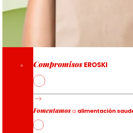
A través da nosa Fundación impulsamos acc
Compromisos
Compromisos
EROSKI
EROSKI
, xunto con PATURPAT e FRIBASA, impulsa o proxe
4ª e 5ª gama. O proxecto combina a aplicación de tecn
moderna, eficiente e respectuosa co medio ambiente.
O propósito de DIGIPACK é dobre: por unha banda, mellor
ambiental asociado ao uso de plásticos convencionais, 
Fomentamos
a
alimentación saud
Para iso, o proxecto desenvolverá dous prototipos tecno
Un sistema de inspección avanzada mediante Deep