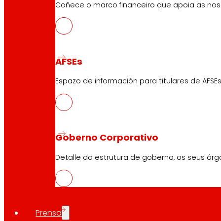
Coñece o marco financeiro que apoia as nosa
Servizos
Financiamento
Tarxeta EROSKI club Mastercard
AFSEs
Encargos
Eventos
Espazo de información para titulares de AFSEs
Atención ao Cliente
Formulario de contacto
Goberno Corporativo
Tendas en liña
Detalle da estrutura de goberno, os seus órg
Retiradas de produto
Formas de pagamento
Prensa