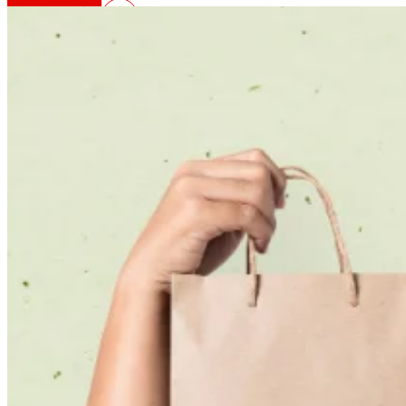
Así somos
Todo o noso ADN: unha viaxe pola misión, a vis
Cooperativa
Somos por e para as persoas. Descubre a nos
Fundación