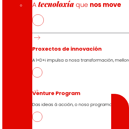
tecnoloxía
A
que
nos move
Condicións xerais do Club
Condicións xerais da Tarxeta Ouro
Termos e condicións
Política de cookies
Política de protección de datos
Proxectos de innovación
A l+D+i impulsa a nosa transformación, mell
Buscador
Search
Venture Program
Das ideas á acción, o noso programa para pr