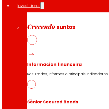
EROSKI Corporativo
Investidores
Quen somos
Compromisos
Emprego
Crecendo
xuntos
Investidores
Prensa
Innovación
Tendas EROSKI
Información financeira
Buscador de tendas
Apertura en festivos
Resultados, informes e principais indicadores
Supermercado en liña
Descanso
Electrónica
Electrodomésticos
Seguros
Senior Secured Bonds