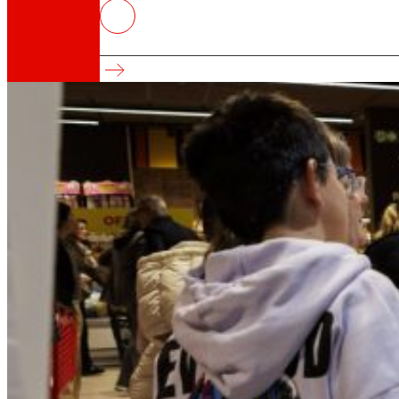
Os fogares españois con menores
“Como comemos? Análise do consumo de alimen
Así somos
Todo o noso ADN: unha viaxe pola misión, a vis
Cooperativa
Somos por e para as persoas. Descubre a nos
Fundación