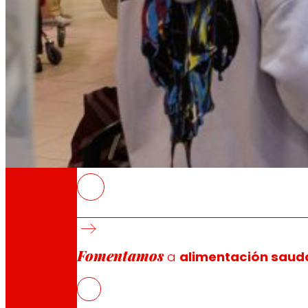
A través da nosa Fundación impulsamos acc
Compromisos
Compromisos
EROSKI
O tempo dispoñible inflúe na calidade da di
frescos e maior presencia de produtos de co
Fomentamos
Os fogares en España non cumpren as recome
a
alimentación saud
A maior idade, a dieta é máis equilibrada e