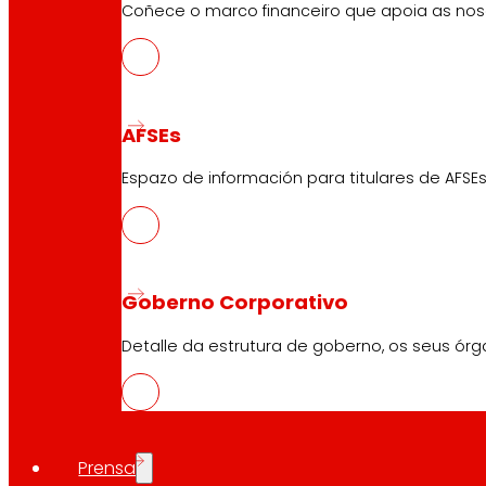
Tendencias de consumo e o reto de avanzar cara a
Coñece o marco financeiro que apoia as nosa
O estudo identifica unha tendencia común a todos os 
de vista nutricional e evidencia unha progresiva perd
especialmente en contornas urbanas, unha tendencia as
nutricionais axeitados.
AFSEs
“
Os datos reflicten que a alimentación en España segu
Espazo de información para titulares de AFSEs
responsabilidade de facilitar opcións saudables e acc
Acerca de FUNDACIÓN EROSKI
Goberno Corporativo
Fundación EROSKI é unha iniciativa impulsada por EROSKI
promoción, educación e protección das persoas consum
Detalle da estrutura de goberno, os seus órg
cohesionada, sempre co intercooperativismo como eixo 
Compartir en:
Prensa