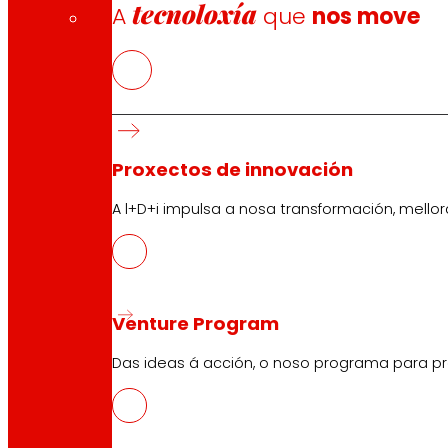
tecnoloxía
A
que
nos move
Proxectos de innovación
A l+D+i impulsa a nosa transformación, mell
Venture Program
Das ideas á acción, o noso programa para pr