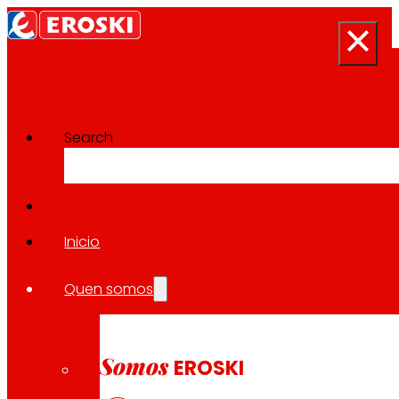
Search
Sala de prensa
Volver a todas as noticias
Inicio
Quen somos
21.04.2026
SAÚDE
Somos
EROSKI