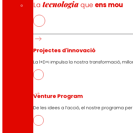
tecnologia
La
que
ens mou
Projectes d'innovació
La l+D+i impulsa la nostra transformació, millor
Venture Program
De les idees a l’acció, el nostre programa pe