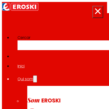
Cercar
Sala de premsa
Tornar a totes les notícies
Inici
Qui som
21.04.2026
SALUT
Som
EROSKI