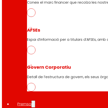
Tendències de consum i el repte d’avançar cap a u
Coneix el marc financer que recolza les nostre
L’estudi identifica una tendència comuna a tots els seg
nutricional i evidència una progressiva pèrdua d’adherè
entorns urbans, una tendència associada als canvis en el
AFSEs
“
Les dades reflecteixen que l’alimentació a Espanya cont
responsabilitat de facilitar opcions saludables i access
Espai d’informació per a titulars d’AFSEs, amb
Sobre FUNDACIÓ EROSKI
Fundació EROSKI és una iniciativa impulsada per EROSKI en
Govern Corporatiu
educació i protecció de les persones consumidores i el 
l’intercooperativismo com a eix de la seva filosofia d’ac
Detall de l’estructura de govern, els seus òrg
Compartir en:
Premsa