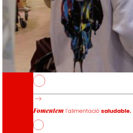
A través de la nostra Fundació impulsem acc
Compromisos
Compromisos
EROSKI
El temps disponible influeix en la qualitat 
de frescos i major presència de productes d
Fomentem
Les llars a Espanya no compleixen les recoma
l'alimentació
saludable.
A major edat, la dieta és més equilibrada i 