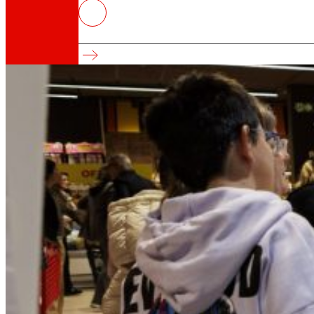
Les llars espanyoles amb menors 
“Com mengem? Anàlisi del consum d'aliments i
Així som
Tot el nostre ADN: un viatge per la missió, la vis
Cooperativa
Som per i per a les persones. Descobreix la no
Fundació