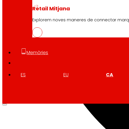
Retail Mitjana
Explorem noves maneres de connectar marques
Memòries
ES
EU
CA