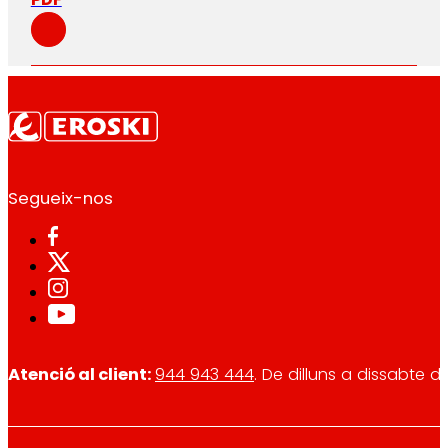
Segueix-nos
Atenció al client:
944 943 444
. De dilluns a dissabte d