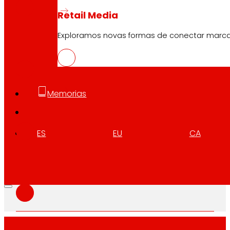
Retail Media
Exploramos novas formas de conectar marc
EUS
PDF
Memorias
CAT
PDF
ES
EU
CA
GAL
PDF