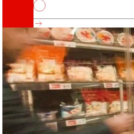
EROSKI avanza na modernización
Reforza o seu modelo comercial e competitiv
Así somos
Todo o noso ADN: unha viaxe pola misión, a vis
Cooperativa
Somos por e para as persoas. Descubre a nos
Fundación