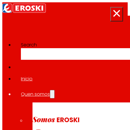
Search
Sala de prensa
Volver a todas as noticias
Inicio
Quen somos
15.04.2026
EXPANSIÓN
Somos
EROSKI