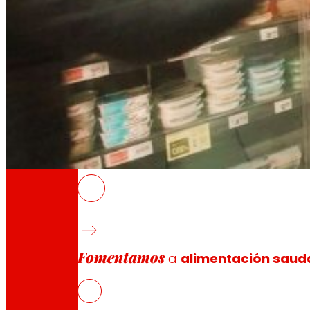
A través da nosa Fundación impulsamos acc
Compromisos
Compromisos
EROSKI
A cooperativa renovou 55 tendas para mellor
O investimento, realizada xunto aos seus fr
Fomentamos
O plan terá continuidade en 2026 coa remode
a
alimentación saud