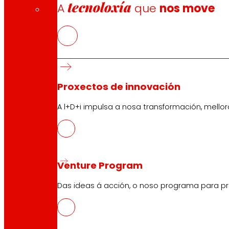
tecnoloxía
A
que
nos move
Proxectos de innovación
A l+D+i impulsa a nosa transformación, mell
Venture Program
Das ideas á acción, o noso programa para pr
CAS
PDF