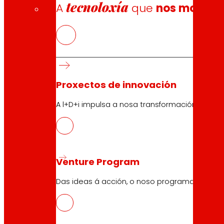
tecnoloxía
A
que
nos move
10.05.2026
Proxectos de innovación
TIC
A l+D+i impulsa a nosa transformación, mell
Descargar
Venture Program
Das ideas á acción, o noso programa para pr
10.05.2026
TIC