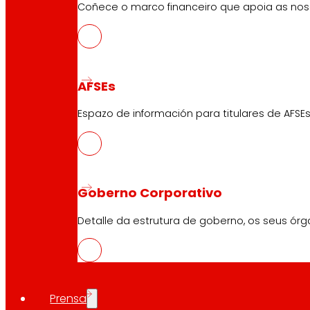
Coñece o marco financeiro que apoia as nosa
AFSEs
Espazo de información para titulares de AFSEs
Goberno Corporativo
Descarga a APP do club
Detalle da estrutura de goberno, os seus órg
Condicións xerais do Club
Condicións xerais da Tarxeta Ouro
Prensa
Termos e condicións