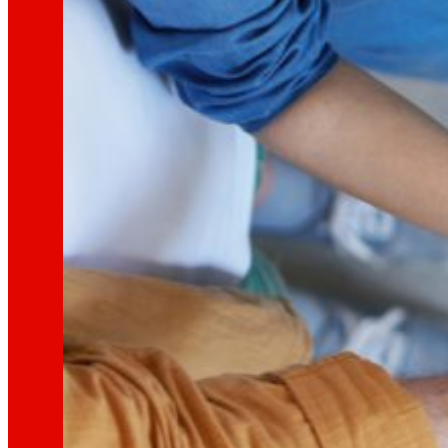
Así somos
Todo o noso ADN: unha viaxe pola misión, a vis
Cooperativa
Somos por e para as persoas. Descubre a nos
Fundación