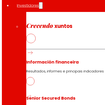
Encargos
Investidores
Eventos
Crecendo
xuntos
Atención ao Cliente
Formulario de contacto
Tendas en liña
Retiradas de produto
Formas de pagamento
Información financeira
Resultados, informes e principais indicadores
Seguridade e confianza
Senior Secured Bonds
Premios e recoñecementos