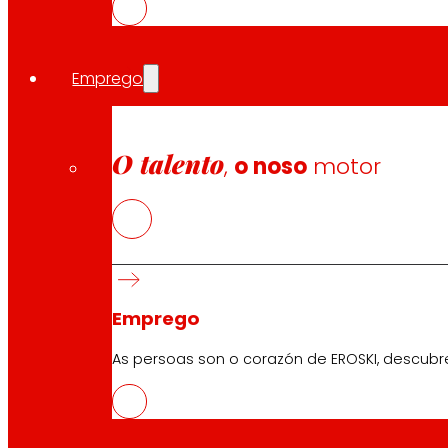
Prensa
Innovación
Emprego
Tendas EROSKI
O talento
Buscador de tendas
,
o noso
motor
Apertura en festivos
Supermercado en liña
Descanso
Electrónica
Electrodomésticos
Seguros
Emprego
As persoas son o corazón de EROSKI, descubr
Servizos
Financiamento
Tarxeta EROSKI club Mastercard