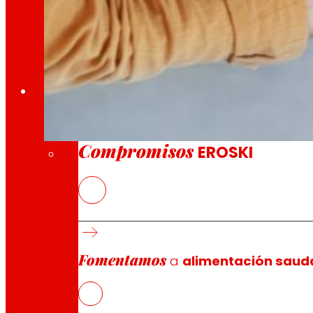
A través da nosa Fundación impulsamos acc
Compromisos
Compromisos
EROSKI
Promoción da Transformación Dixi
10 Abril, 2026
Coa axuda do Ministerio de Traballo e Economía 
Fomentamos
a
alimentación saud