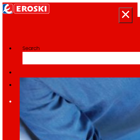
Search
Categoría:
TIC
Inicio
Quen somos
Somos
EROSKI