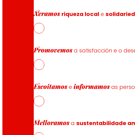
Xeramos
riqueza local
e
solidarie
Síguenos
Promovemos
a satisfacción e o d
Atención ao cliente:
944 943 444
. De luns a sábado d
Escoitamos
informamos
e
as pers
EROSKI Corporativo
Quen somos
Compromisos
Melloramos
a
sustentabilidade am
Emprego
Investidores