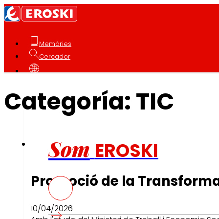
Memòries
Cercador
Català
Categoría:
TIC
Qui som
Som
EROSKI
Promoció de la Transformac
10/04/2026