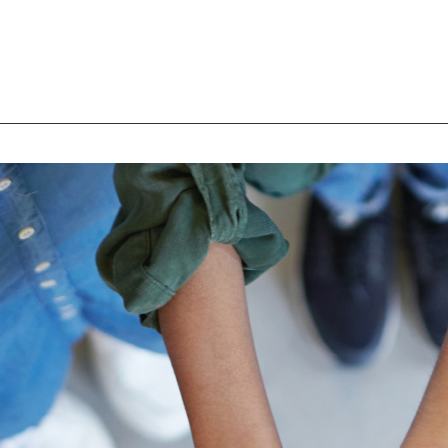
teu abast.
ens mou