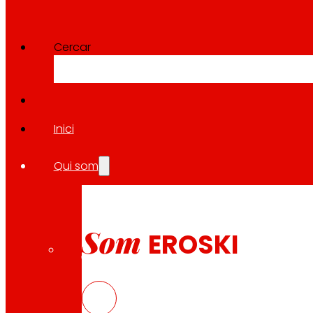
Cercar
Inici
Qui som
Som
EROSKI