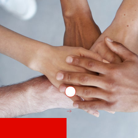
Venture Program
nt l’experiència de
De les idees a l’acció, el nostr
 nostra competitivitat.
de start-ups que revolucionen e