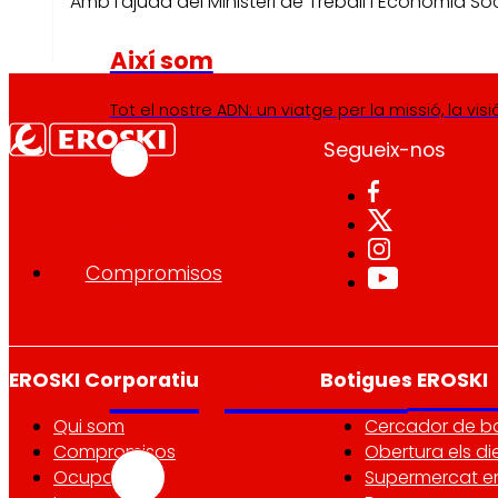
Amb l'ajuda del Ministeri de Treball i Economia So
Així som
Tot el nostre ADN: un viatge per la missió, la visió 
Segueix-nos
Compromisos
Compromisos
ERO
EROSKI Corporatiu
Botigues EROSKI
Qui som
Cercador de b
Compromisos
Obertura els di
Ocupació
Supermercat en