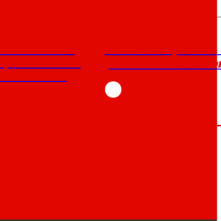
Escoltem
informem
la satisfacció i
i
persones consumidor
lupament de les
eballadores.