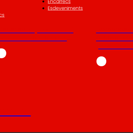
Encàrrecs
Esdeveniments
cs
Generem
Promovem
riquesa local
i
olidaritat
en l'entorn.
el desenvo
persones tr
motor