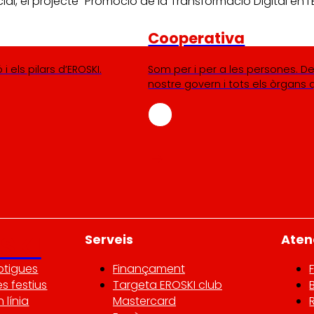
cial, el projecte “Promoció de la Transformació Digital en 
Cooperativa
i els pilars d’EROSKI.
Som per i per a les persones. De
nostre govern i tots els òrgans 
SKI
Serveis
Atenc
otigues
Finançament
es festius
Targeta EROSKI club
 línia
Mastercard