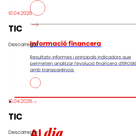
10.04.2026
TIC
Informació financera
Descarregar
Resultats, informes i principals indicadors que
permeten analitzar l’evolució financera d’EROSK
amb transparència.
Premsa
10.04.2026
TIC
dia
Al
Descarregar