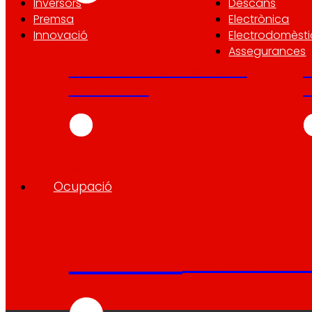
Inversors
Descans
Premsa
Electrònica
Innovació
Electrodomèsti
Assegurances
Fomentem
l'alimentació
saludable.
s
Ocupació
El talent
el nostre