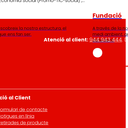
l'Economia Social (Promo-TIC-social)”,…
Fundació
scobreix la nostra estructura, el
A través de la n
que ens fan ser.
medi ambient, a
Atenció al client:
944 943 444
. 
conscient.
ió al Client
Formulari de contacte
Botigues en línia
Retirades de producte