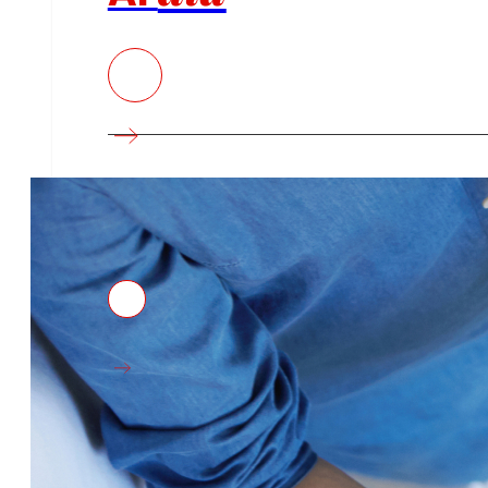
Premsa
Tota l’actualitat i els últims passos d’EROSKI al 
Innovació
tecnologia
La
que