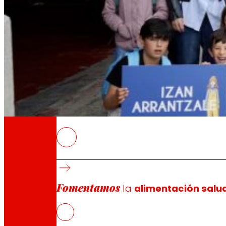
A través de nuestra Fundación impulsamos a
Compromisos
Compromisos
EROSKI
¡Bajo el título “Artisau Arrantza Ezagutuz!”,
escolares a vivir el proceso de la pesca del 
Este programa cuenta con el apoyo del Depar
Fomentamos
la
alimentación salu
Pesquero de Euskadi.
La iniciativa busca modernizar la imagen del 