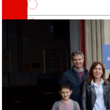
El programa ‘Izan Arrantzale’ se
toda Euskadi, con participación
Así somos
Todo nuestro ADN: un viaje por la misión, la vis
Cooperativa
Somos por y para las personas. Descubre nue
Fundación