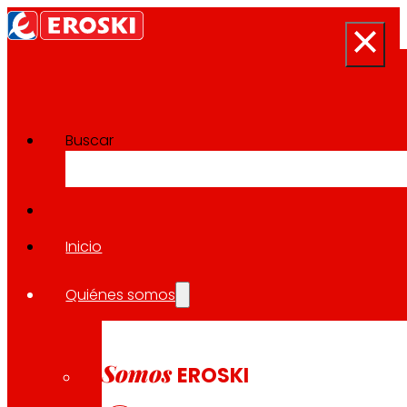
Buscar
Sala de prensa
Volver a todas las noticias
Inicio
Quiénes somos
18.05.2026
LOCAL / RSE
Somos
EROSKI