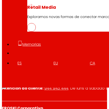
Retail Media
Exploramos novas formas de conectar marc
Memorias
Síguenos
ES
EU
CA
Atención ao cliente:
944 943 444
. De luns a sábado d
EROSKI Corporativo