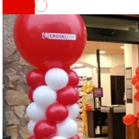
EROSKI inaugura un novo superm
Así somos
Todo o noso ADN: unha viaxe pola misión, a vis
Cooperativa
Somos por e para as persoas. Descubre a nos
Fundación