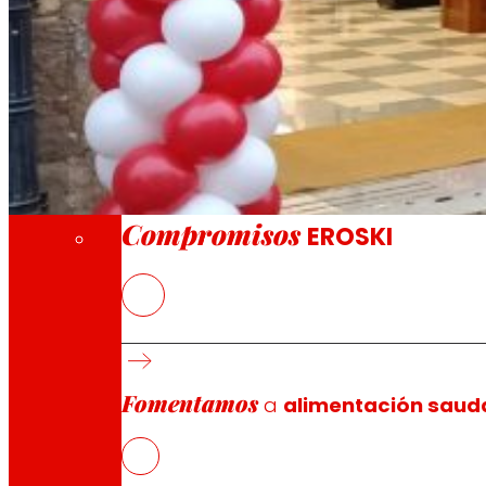
A través da nosa Fundación impulsamos acc
Compromisos
Compromisos
EROSKI
O novo EROSKI/City ofrece un servizo comple
EROSKI mantén o ritmo de aperturas de franq
Fomentamos
a
alimentación saud
EROSKI
inaugurou un novo supermercado no número 8 da r
forte aposta polos produtos locais e frescos de tempa