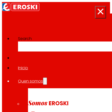
Search
Sala de prensa
Volver a todas as noticias
Inicio
Quen somos
02.12.2025
EXPANSIÓN
Somos
EROSKI