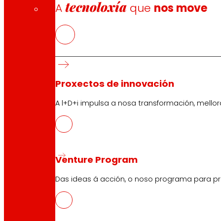
tecnoloxía
A
que
nos move
Proxectos de innovación
A l+D+i impulsa a nosa transformación, mell
Venture Program
Das ideas á acción, o noso programa para pr
CAS
PDF