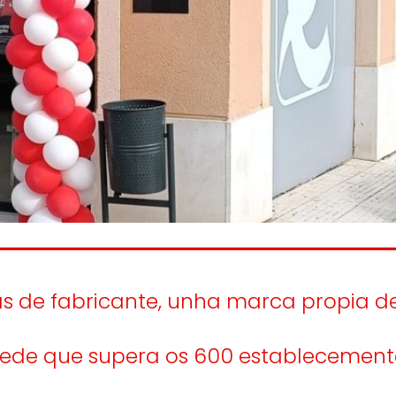
os
Escoitamos
inform
a
e
consumid
n e o
as persoas
emento das
aballadoras.
s de fabricante, unha marca propia de
ede que supera os 600 establecement