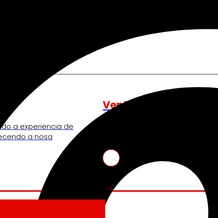
nos move
Venture Program
ndo a experiencia de
Das ideas á acción, o noso pr
lecendo a nosa
start-ups que revolucionan o se