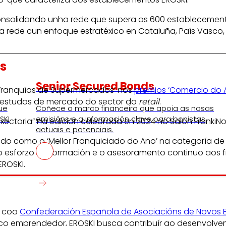
nsolidando unha rede que supera os 600 establecementos
 rede cun enfoque estratéxico en Cataluña, País Vasco, A
s
Senior Secured Bonds
 ‘Franquías de Supermercados’ nos
premios ‘Comercio do 
 estudos de mercado do sector do
retail
.
ue
Coñece o marco financeiro que apoia as nosas
SKI
emisións e a información clave para bonistas
axectoria” na edición celebrada en 2024 no Salón FrankiN
actuais e potenciais.
ido como o ‘Mellor Franquiciado do Ano’ na categoría de 
 o esforzo na formación e o asesoramento continuo aos fr
EROSKI.
n coa
Confederación Española de Asociacións de Novos 
co emprendedor, EROSKI busca contribuír ao desenvolv