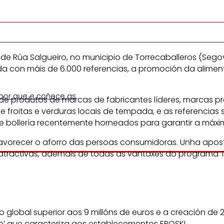
Rúa Salgueiro, no municipio de Torrecaballeros (Segovia
da con máis de 6.000 referencias, a promoción da alime
 por que e coñece as
produtos de marcas de fabricantes líderes, marcas pro
e froitas e verduras locais de tempada, e as referenci
bollería recentemente horneados para garantir a máxima
vorecer o aforro das persoas consumidoras. Unha aposta
tractivas, ademais de todas as vantaxes do programa Tra
o global superior aos 9 millóns de euros e a creación d
o’ que caracteriza aos establecementos EROSKI.