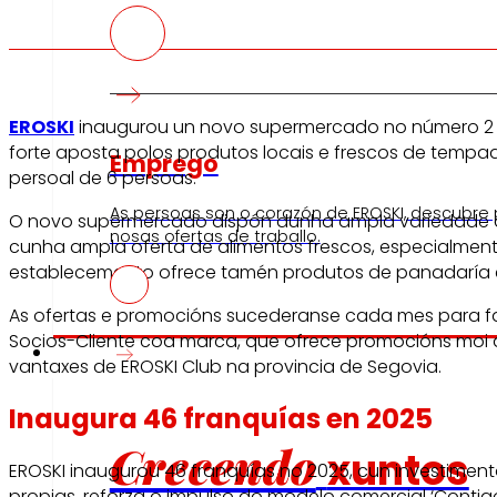
EROSKI
inaugurou un novo supermercado no número 2 de 
forte aposta polos produtos locais e frescos de tempa
Emprego
persoal de 6 persoas.
As persoas son o corazón de EROSKI, descubre
O novo supermercado dispón dunha ampla variedade de 
nosas ofertas de traballo.
cunha ampla oferta de alimentos frescos, especialment
establecemento ofrece tamén produtos de panadaría e 
As ofertas e promocións sucederanse cada mes para fa
Socios-Cliente coa marca, que ofrece promocións moi a
Investidores
vantaxes de EROSKI Club na provincia de Segovia.
Inaugura 46 franquías en 2025
Crecendo
xuntos
EROSKI inaugurou 46 franquías no 2025, cun investiment
propias, reforza o impulso do modelo comercial ‘Contig