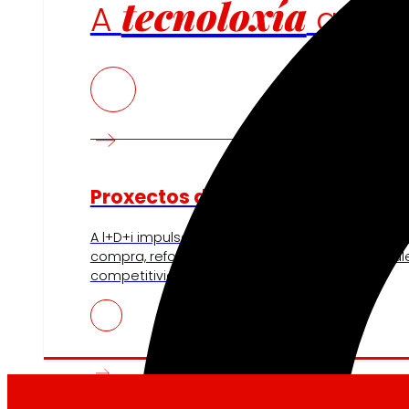
tecnoloxía
A
que
Proxectos de innovación
A l+D+i impulsa a nosa transformación, mellora
compra, reforzando a sustentabilidade e forta
competitividade.