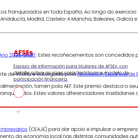
 franquiciados en toda España. Ao longo do exercicio 
ndalucía, Madrid, Castela-A Mancha, Baleares, Galicia e 
AFSEs
Ano 2025-2026’
. Estes recoñecementos son concedidos 
Espazo de información para titulares de AFSEs, con
detalle sobre as súas características e modelo de
orte de Vitoria e outorgada pola
Asociación Española de 
participación financeira.
alimentación, tamén pola AEF. Este premio destaca o seu 
anquiciados. Estes valores diferenciadores trasládanse 
Empresarios
(CEAJE) para dar apoio e impulsar o emprend
emento da economía local nas distintas comunidades a