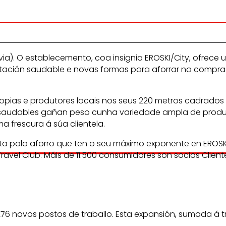
). O establecemento, coa insignia EROSKI/City, ofrece un
ntación saudable e novas formas para aforrar na compra
pias e produtores locais nos seus 220 metros cadrados 
as saudables gañan peso cunha variedade ampla de produ
 frescura á súa clientela.
 polo aforro que ten o seu máximo expoñente en EROSKI 
vel Club. Máis de 11.500 consumidores son socios Clien
e 276 novos postos de traballo. Esta expansión, sumada á