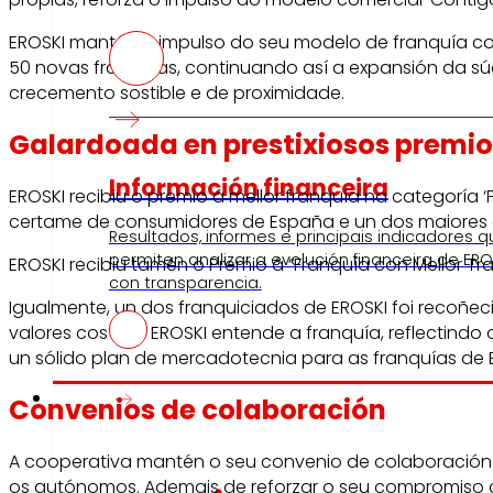
EROSKI mantén o impulso do seu modelo de franquía co
50 novas franquías, continuando así a expansión da súa
crecemento sostible e de proximidade.
Galardoada en prestixiosos premio
Información financeira
EROSKI recibiu o premio á mellor franquía na categoría
certame de consumidores de España e un dos maiores
Resultados, informes e principais indicadores q
permiten analizar a evolución financeira de ERO
EROSKI recibiu tamén o Premio á “Franquía con Mellor Tr
con transparencia.
Igualmente, un dos franquiciados de EROSKI foi recoñec
valores cos que EROSKI entende a franquía, reflectindo
un sólido plan de mercadotecnia para as franquías de 
Prensa
Convenios de colaboración
A cooperativa mantén o seu convenio de colaboració
os autónomos. Ademais de reforzar o seu compromiso 