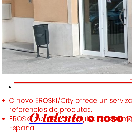
Fomentamos
a
alimentación saudable.
s
c
Emprego
O novo EROSKI/City ofrece un servi
referencias de produtos.
O talento
,
o noso
m
EROSKI mantén o impulso do seu mo
España.