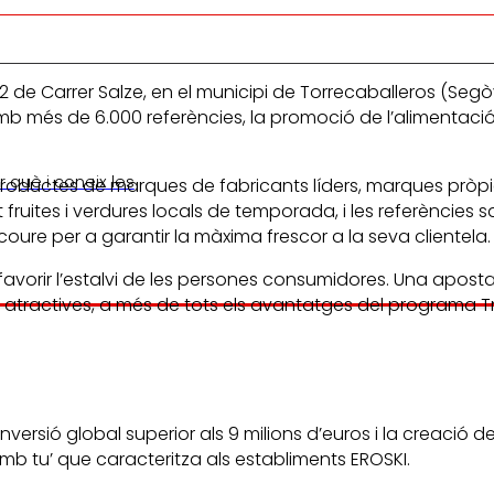
 Carrer Salze, en el municipi de Torrecaballeros (Segòvia)
b més de 6.000 referències, la promoció de l’alimentació
 què i coneix les
roductes de marques de fabricants líders, marques pròpie
fruites i verdures locals de temporada, i les referèncie
oure per a garantir la màxima frescor a la seva clientela.
vorir l’estalvi de les persones consumidores. Una aposta 
atractives, a més de tots els avantatges del programa Tra
nversió global superior als 9 milions d’euros i la creació
Amb tu’ que caracteritza als establiments EROSKI.