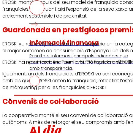
EROSKI manté l’impuls del seu model de franquícia conso
franquícies, continuant així l’expansió de la seva xarxa 
creixement sostenible i de proximitat.
Guardonada en prestigiosos premi
Informació financera
EROSKI va rebre el premi a la millor franquícia en la cat
el major certamen de consumidors d’Espanya i un dels maj
Resultats, informes i principals indicadors que
EROSKI ha rebut també el Premi a la “Franquícia amb Millo
permeten analitzar l’evolució financera d’EROSK
amb transparència.
Igualment, un dels franquiciats d’EROSKI va ser reconegut
amb els quals EROSKI entén la franquícia, reflectint l’esf
de màrqueting per a les franquícies d’EROSKI.
Premsa
Convenis de col·laboració
La cooperativa manté el seu conveni de col·laboració 
autònoms. A més de reforçar el seu compromís amb l’em
dia
Al