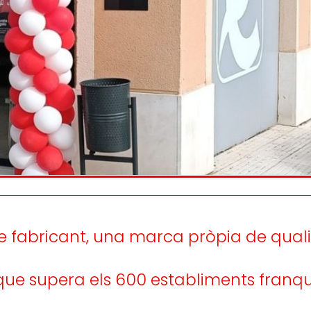
Escoltem
informem
la satisfacció i
i
persones consumidor
lupament de les
eballadores.
e fabricant, una marca pròpia de quali
ue supera els 600 establiments franqu