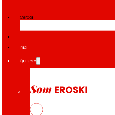
Cercar
Inici
Qui som
Som
EROSKI