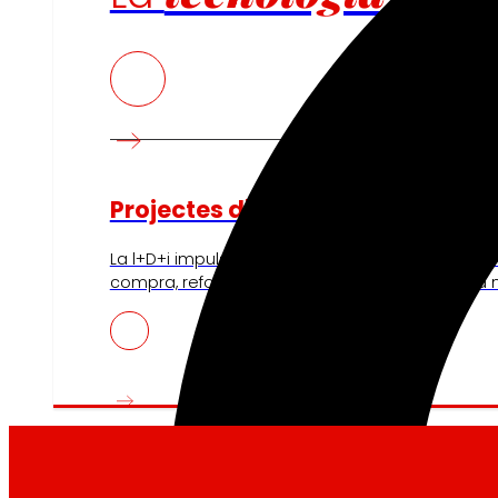
Projectes d'innovació
La l+D+i impulsa la nostra transformació, millora
compra, reforçant la sostenibilitat i enfortint la