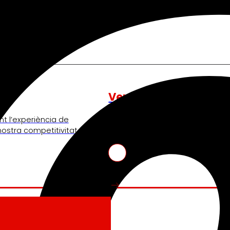
Venture Program
nt l’experiència de
De les idees a l’acció, el nostr
 nostra competitivitat.
de start-ups que revolucionen e