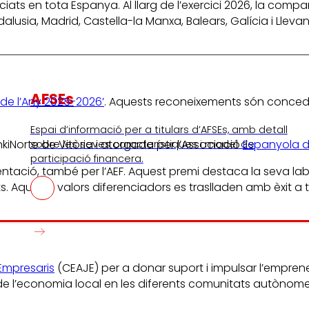
ats en tota Espanya. Al llarg de l’exercici 2026, la comp
usia, Madrid, Castella-la Manxa, Balears, Galícia i Llevan
AFSEs
de l’Any 2025-2026’
. Aquests reconeixements són conced
Espai d’informació per a titulars d’AFSEs, amb detall
nkiNorte de Vitòria i atorgada per l’Associació
Espanyola d
sobre les seves característiques i model de
participació financera.
entació, també per l’AEF. Aquest premi destaca la seva labo
s. Aquests valors diferenciadors es traslladen amb èxit a t
Empresaris
(CEAJE) per a donar suport i impulsar l’emprened
e l’economia local en les diferents comunitats autònome