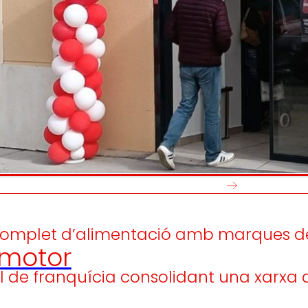
Generem
Promovem
riquesa local
i
olidaritat
en l'entorn.
el desenvo
persones tr
i complet d’alimentació amb marques d
motor
 de franquícia consolidant una xarxa q