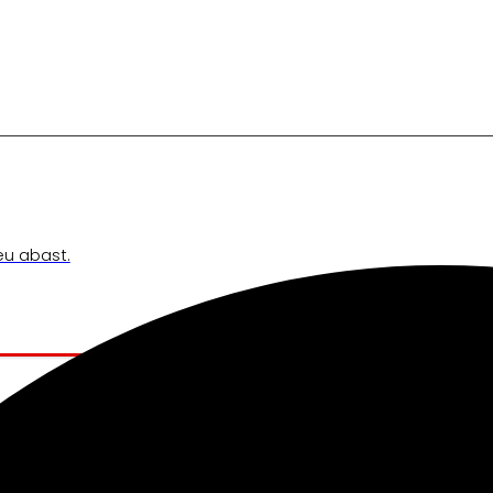
teu abast.
ens mou