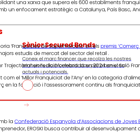
lidant una xarxa que supera els 600 establiments franquici
amb un enfocament estratègic a Catalunya, País Basc, Andal
s
Sènior Secured Bonds
egoria ‘Franquícies de Supermercats’ en els
premis ‘Comerç 
ors estudis de mercat del sector del retail .
Coneix el marc financer que recolza les nostres
r Trajectòria” en l’edició celebrada en 2024 en el Saló Fra
I
emissions i la informació clau per a bonistes
actuals i potencials.
 com el ‘Millor Franquiciat de l’Any’ en la categoria d’alim
orç en la formació i l’assessorament continu als franquiciat
amb la
Confederació Espanyola d’Associacions de Joves 
prenedor, EROSKI busca contribuir al desenvolupament d