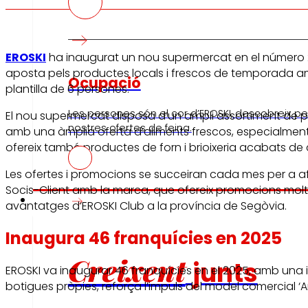
EROSKI
ha inaugurat un nou supermercat en el número 2 de
aposta pels productes locals i frescos de temporada am
Ocupació
plantilla de 6 persones.
Les persones són el cor d’EROSKI, descobreix per
El nou supermercat disposa d’un ampli assortiment de p
nostres ofertes de feina.
amb una àmplia oferta d’aliments frescos, especialment 
ofereix també productes de forn i brioixeria acabats de c
Les ofertes i promocions se succeiran cada mes per a afa
Socis-Client amb la marca, que ofereix promocions molt 
Inversors
avantatges d’EROSKI Club a la província de Segòvia.
Inaugura 46 franquícies en 2025
Creixent
junts
EROSKI va inaugurar 46 franquícies en el 2025, amb una i
botigues pròpies, reforça l’impuls del model comercial ‘