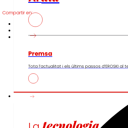
Compartir en:
Premsa
Tota l’actualitat i els últims passos d’EROSKI al 
Innovació
tecnologia
La
que