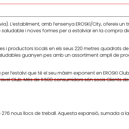
. L’establiment, amb l’ensenya EROSKI/City, ofereix un tra
 saludable i noves formes per a estalviar en la compra d
s i productors locals en els seus 220 metres quadrats de
s saludables guanyen pes amb un assortiment ampli de prod
per l’estalvi que té el seu màxim exponent en EROSKI Club,
vel Club. Més de 11.500 consumidors són socis Clients de 
 de 276 nous llocs de treball. Aquesta expansió, sumada a 