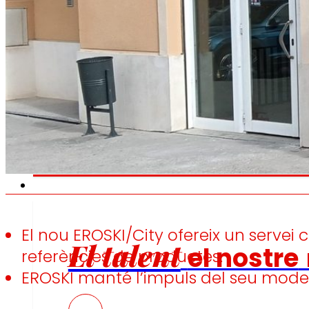
Fomentem
l'alimentació
saludable.
s
Ocupació
El nou EROSKI/City ofereix un serve
El talent
el nostre
referències de productes.
EROSKI manté l’impuls del seu model