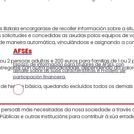
 Bizkaia encargarase de recoller información sobre a sit
as solicitudes e concedidas as axudas polos equipos de v
s de maneira automática, vinculándoas e asignando a c
AFSEs
u 2 persoas adultas e 200 euros para familias de 1 ou 2
Espazo de información para titulares de AFSEs, con
ntregarse con outra periodicidade, dependendo da valor
detalle sobre as súas características e modelo de
participación financeira.
 de hixiene básica, quedando excluídos todos os demais
oas persoas máis necesitadas da nosa sociedade a través
úblicas e outras Institucións para contribuír á súa erradi