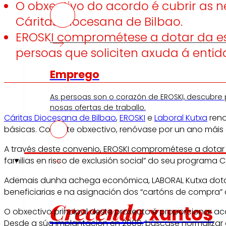
O obxectivo do acordo é cubrir as n
Cáritas Diocesana de Bilbao.
EROSKI comprométese a dotar da est
persoas que soliciten axuda á entid
Emprego
As persoas son o corazón de EROSKI, descubre
nosas ofertas de traballo.
Cáritas Diocesana de Bilbao
,
EROSKI
e
Laboral Kutxa
reno
básicas. Con este obxectivo, renóvase por un ano máis
A través deste convenio, EROSKI comprométese a dotar
Investidores
familias en risco de exclusión social” do seu programa C
Ademais dunha achega económica, LABORAL Kutxa dotará 
beneficiarias e na asignación dos “cartóns de compra” 
Crecendo
xuntos
O obxectivo principal deste proxecto é proporcionar acc
Desde a súa implantación en 2009, búscase normalizar