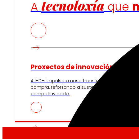
tecnoloxía
A
que
Proxectos de innovación
A l+D+i impulsa a nosa transformación, mellora
compra, reforzando a sustentabilidade e forta
competitividade.