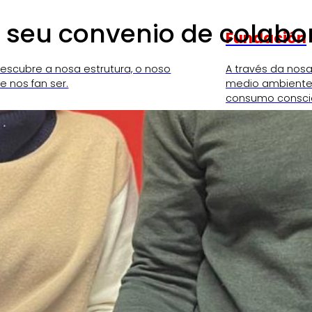
 o seu convenio de colabo
Fundación
escubre a nosa estrutura, o noso
A través da nos
 nos fan ser.
medio ambiente,
consumo consci