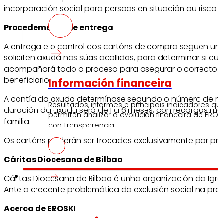
incorporación social para persoas en situación ou risco 
Procedemento de entrega
A entrega e o control dos cartóns de compra seguen un 
soliciten axuda nas súas acollidas, para determinar si 
acompañará todo o proceso para asegurar o correcto f
beneficiario.
Información financeira
A contía da axuda determínase segundo o número de memb
Resultados, informes e principais indicadores q
duración da axuda será de 1 a 6 meses, con recargas 
permiten analizar a evolución financeira de ERO
familia.
con transparencia.
Os cartóns poderán ser trocadas exclusivamente por pr
Cáritas Diocesana de Bilbao
Prensa
Cáritas Diocesana de Bilbao é unha organización da Ig
Ante a crecente problemática da exclusión social na prov
Acerca de EROSKI