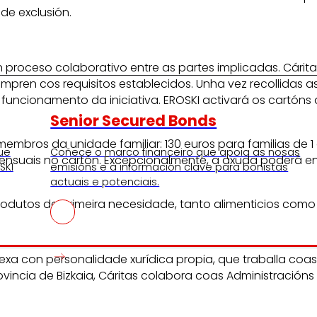
de exclusión.
proceso colaborativo entre as partes implicadas. Cáritas
cumpren cos requisitos establecidos. Unha vez recollidas 
uncionamento da iniciativa. EROSKI activará os cartón
Senior Secured Bonds
ros da unidade familiar: 130 euros para familias de 1 o
ue
Coñece o marco financeiro que apoia as nosas
mensuais no cartón. Excepcionalmente, a axuda poderá e
SKI
emisións e a información clave para bonistas
actuais e potenciais.
odutos de primeira necesidade, tanto alimenticios como
rexa con personalidade xurídica propia, que traballa c
incia de Bizkaia, Cáritas colabora coas Administracións P