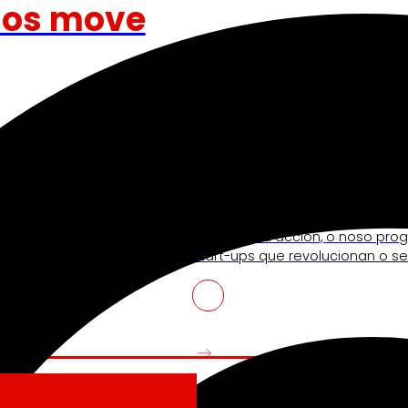
nos move
Venture Program
ndo a experiencia de
Das ideas á acción, o noso pr
lecendo a nosa
start-ups que revolucionan o se