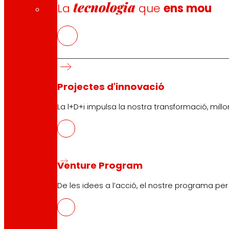
tecnologia
La
que
ens mou
Projectes d'innovació
La l+D+i impulsa la nostra transformació, millor
Venture Program
De les idees a l’acció, el nostre programa pe