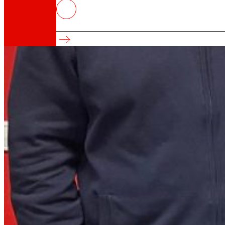
Càritas Bizkaia, EROSKI i Laboral
Compromís amb la solidaritat
Així som
Tot el nostre ADN: un viatge per la missió, la vis
Cooperativa
Som per i per a les persones. Descobreix la no
Fundació