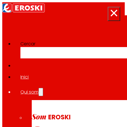
Cercar
Sala de premsa
Tornar a totes les notícies
Inici
Qui som
17.12.2025
SOLIDARITAT
Som
EROSKI