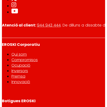
Atenció al client:
944 943 444
. De dilluns a dissabte d
EROSKI Corporatiu
Qui som
Compromisos
Ocupació
Inversors
Premsa
Innovació
Botigues EROSKI