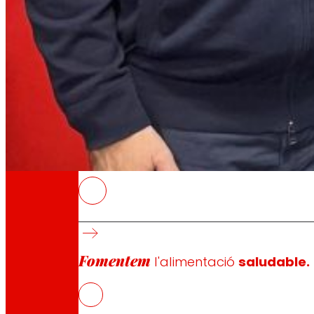
A través de la nostra Fundació impulsem acc
Compromisos
Compromisos
EROSKI
Les tres entitats reforcen el seu compromís a
L’objectiu de l’acord és cobrir les necessitat
Fomentem
EROSKI es compromet a dotar de l’estructura 
l'alimentació
saludable.
l’entitat.