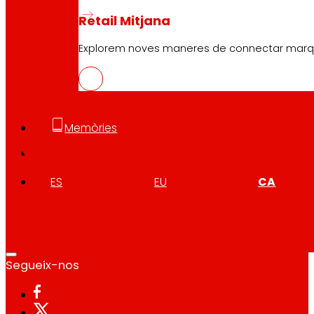
Retail Mitjana
CAS
PDF
Explorem noves maneres de connectar marques
EUS
PDF
Memòries
ES
EU
CA
Segueix-nos