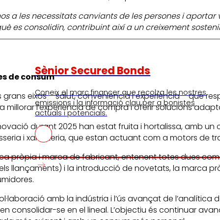
s a les necessitats canviants de les persones i aportar va
es consolidin, contribuint així a un creixement sosteni
Sènior Secured Bonds
ies de consum
Coneix el marc financer que recolza les nostres
res grans eixos —salut, conveniència i experiència— que r
I
emissions i la informació clau per a bonistes
a millorar l’experiència de compra i oferir solucions ad
actuals i potencials.
ovació durant 2025 han estat fruita i hortalissa, amb un 
isseria i xarcuteria, que estan actuant com a motors de tr
arca pròpia i marca de fabricant, entenent totes dues com
s llançaments) i la introducció de novetats, la marca p
umidores.
l·laboració amb la indústria i l’ús avançat de l’analítica 
en consolidar-se en el lineal. L’objectiu és continuar ava