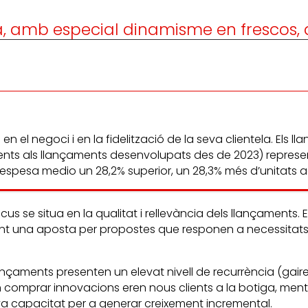
va, amb especial dinamisme en frescos, 
 el negoci i en la fidelització de la seva clientela. Els
ents als llançaments desenvolupats des de 2023) represent
pesa medio un 28,2% superior, un 28,3% més d’unitats adq
ocus se situa en la qualitat i rellevància dels llançaments
flectint una aposta per propostes que responen a necessita
nçaments presenten un elevat nivell de recurrència (gai
van comprar innovacions eren nous clients a la botiga, me
eva capacitat per a generar creixement incremental.