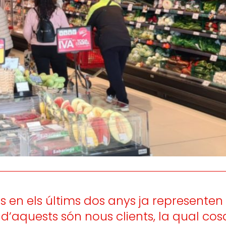
Escoltem
informem
la satisfacció i
i
persones consumidor
lupament de les
eballadores.
 en els últims dos anys ja representen e
 d’aquests són nous clients, la qual cos