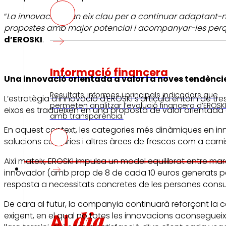
“
La innovació és un eix clau per a continuar adaptant-no
propostes amb major potencial i acompanyar-les perquè 
d’EROSKI
.
Informació financera
Una innovació orientada a valor i a noves tendènc
Resultats, informes i principals indicadors que
L’estratègia d’innovació d’EROSKI s’articula entorn de t
permeten analitzar l’evolució financera d’EROSK
eixos es tradueixen en una proposta de valor orientada 
amb transparència.
En aquest context, les categories més dinàmiques en inn
solucions culinàries i altres àrees de frescos com a carn
Així mateix, EROSKI impulsa un model equilibrat entre m
Premsa
innovador (amb prop de 8 de cada 10 euros generats pel
resposta a necessitats concretes de les persones cons
De cara al futur, la companyia continuarà reforçant la co
dia
Al
exigent, en el qual no totes les innovacions aconsegueix