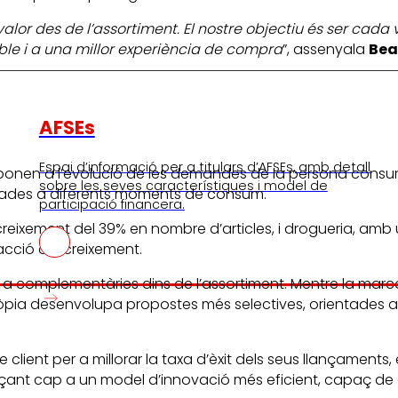
lor des de l’assortiment. El nostre objectiu és ser cada 
ble i a una millor experiència de compra
”, assenyala
Bea
AFSEs
Espai d’informació per a titulars d’AFSEs, amb detall
esponen a l’evolució de les demandes de la persona consum
sobre les seves característiques i model de
aptades a diferents moments de consum.
participació financera.
creixement del 39% en nombre d’articles, i drogueria, am
acció del creixement.
 a complementàries dins de l’assortiment. Mentre la marc
ròpia desenvolupa propostes més selectives, orientades 
de client per a millorar la taxa d’èxit dels seus llançame
nçant cap a un model d’innovació més eficient, capaç de ge