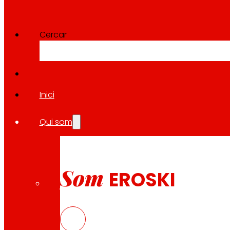
Cercar
Inici
Qui som
Som
EROSKI