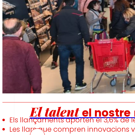
Fomentem
l'alimentació
saludable.
s
Ocupació
El talent
el nostre
Els llançaments aporten el 3,6% de l
Les llars que compren innovacions vi