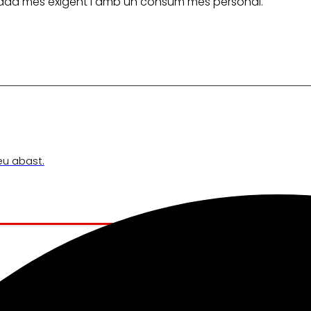
 vegada més exigent i amb un consum més personal.
teu abast.
ens mou