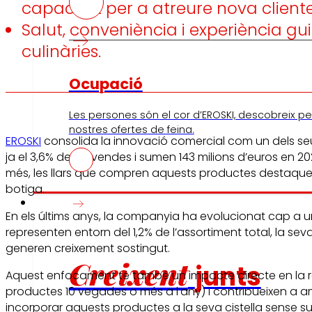
capacitat per a atreure nova cliente
Salut, conveniència i experiència gu
culinàries.
Ocupació
Les persones són el cor d’EROSKI, descobreix per
nostres ofertes de feina.
EROSKI
consolida la innovació comercial com un dels seus
ja el 3,6% de les vendes i sumen 143 milions d’euros en
més, les llars que compren aquests productes destaquen
botiga.
Inversors
En els últims anys, la companyia ha evolucionat cap a un 
representen entorn del 1,2% de l’assortiment total, la s
generen creixement sostingut.
Creixent
junts
Aquest enfocament té també un impacte directe en la re
productes 10 vegades o més a l’any) i contribueixen a am
incorporar aquests productes a la seva cistella sense su