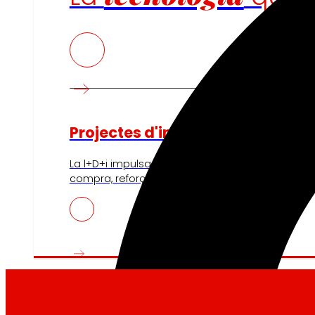
Projectes d'innovació
La l+D+i impulsa la nostra transformació, millora
compra, reforçant la sostenibilitat i enfortint la