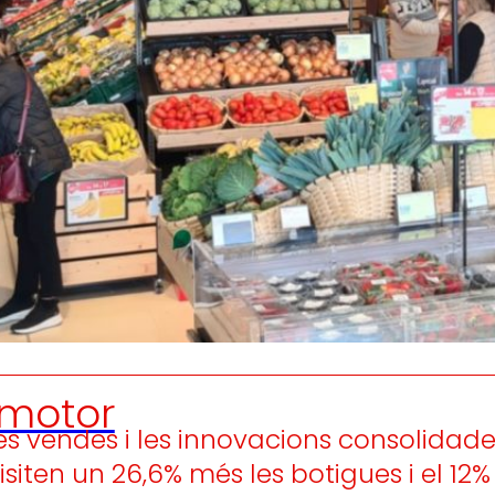
Generem
Promovem
riquesa local
i
olidaritat
en l'entorn.
el desenvo
persones tr
motor
es vendes i les innovacions consolidades
siten un 26,6% més les botigues i el 12%