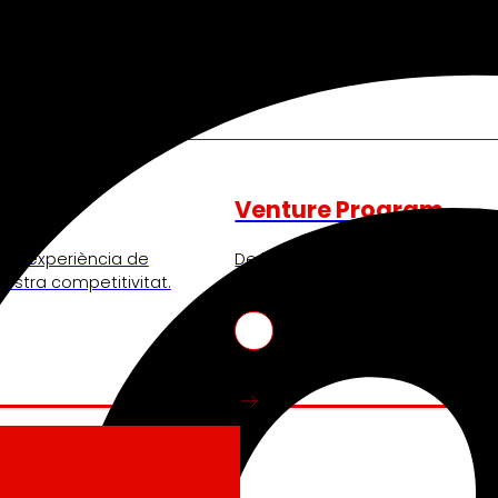
Venture Program
nt l’experiència de
De les idees a l’acció, el nostr
 nostra competitivitat.
de start-ups que revolucionen e