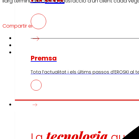
llarg termini, així com la satisfacció d’un client cada
Compartir en:
Premsa
Tota l’actualitat i els últims passos d’EROSKI al 
Innovació
tecnologia
La
que