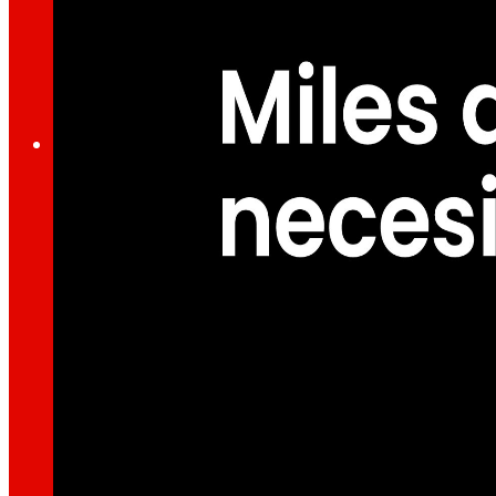
A través de la nostra Fundació impulsem acc
Compromisos
Compromisos
EROSKI
Fomentem
l'alimentació
saludable.