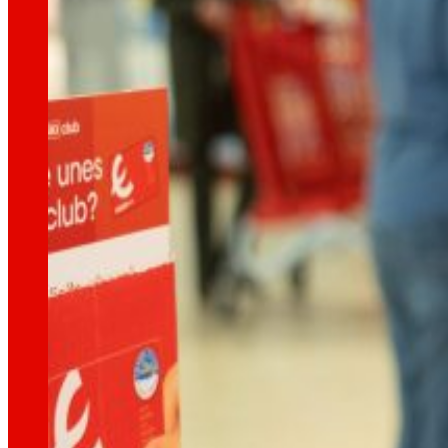
tecnologia
La
que
ens mou
Projectes d'innovació
La l+D+i impulsa la nostra transformació, millor
Venture Program
De les idees a l’acció, el nostre programa pe