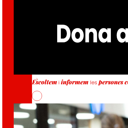
Generem
riquesa local
i
solidaritat
Promovem
la satisfacció i el dese
Escoltem
informem
persones 
i
les
EROSKI activa una campanya d’ajud
26/06/2026
Millorem
la
sostenibilitat ambient