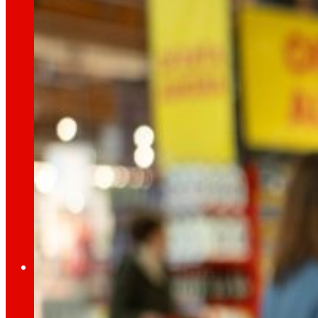
dia
Al
Premsa
Tota l’actualitat i els últims passos d’EROSKI a
Innovació