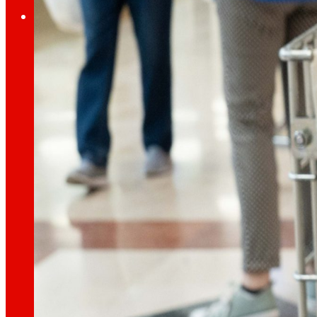
Inversors
Creixent
junts
Informació financera
Resultats, informes i principals indicadors qu
Sènior Secured Bonds