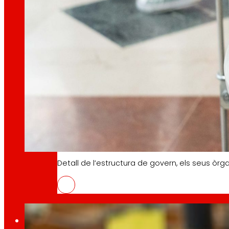
Coneix el marc financer que recolza les nostre
AFSEs
Espai d’informació per a titulars d’AFSEs, amb
Govern Corporatiu
Detall de l’estructura de govern, els seus òrg
EROSKI i la federació espanyola de 
04/06/2026
Premsa