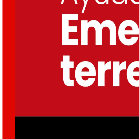
Així som
Tot el nostre ADN: un viatge per la missió, la vis
Cooperativa
Som per i per a les persones. Descobreix la no
Fundació