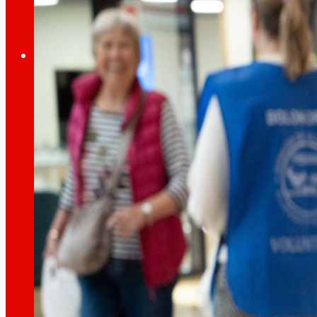
Ocupació
El talent
el nostre
motor
Ocupació
Les persones són el cor d’EROSKI, descobreix p