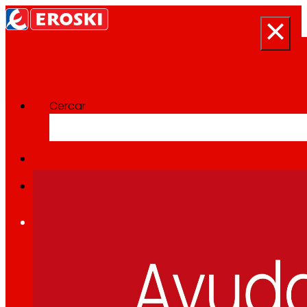
Cercar
Categoría:
RSE
Inici
Qui som
Som
EROSKI