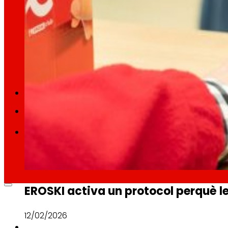
Retail Mitjana
Explorem noves maneres de connectar marques
Memòries
ES
EU
CA
EROSKI activa un protocol perquè les
12/02/2026