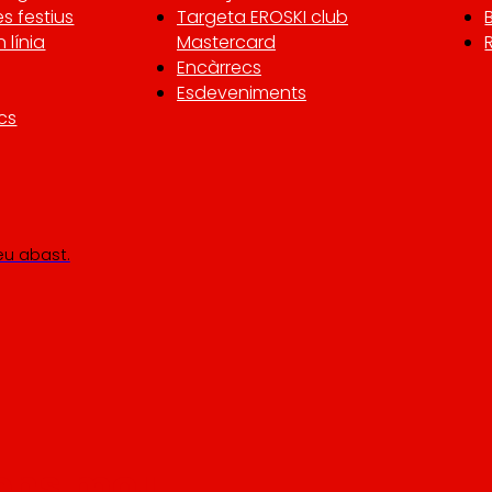
es festius
Targeta EROSKI club
 línia
Mastercard
Encàrrecs
Esdeveniments
cs
teu abast.
ens mou