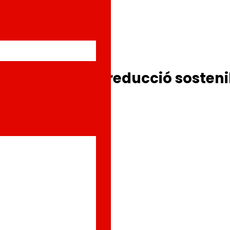
ques per a una reducció sosteni
 europeu