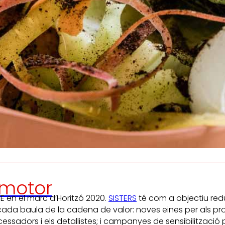
Generem
Promovem
riquesa local
i
olidaritat
en l'entorn.
el desenvo
persones tr
motor
UE en el marc d’Horitzó 2020.
SISTERS
té com a objectiu redu
cada baula de la cadena de valor: noves eines per als pro
adors i els detallistes; i campanyes de sensibilització pe