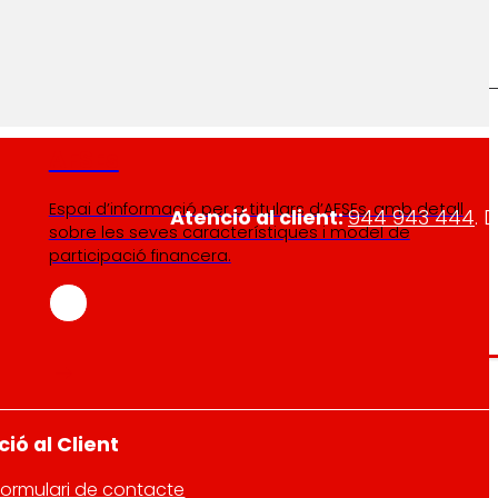
AFSEs
Espai d’informació per a titulars d’AFSEs, amb detall
Atenció al client:
944 943 444
. 
sobre les seves característiques i model de
participació financera.
ió al Client
Formulari de contacte