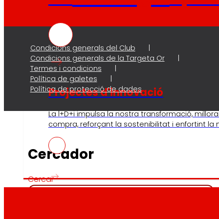
Condicions generals del Club
Condicions generals de la Targeta Or
Termes i condicions
Política de galetes
Política de protecció de dades
Projectes d'innovació
La l+D+i impulsa la nostra transformació, millora
compra, reforçant la sostenibilitat i enfortint la
Cercador
Cercar