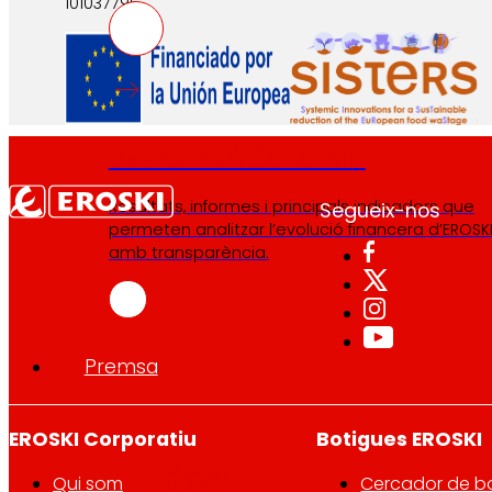
101037796.
Informació financera
Resultats, informes i principals indicadors que
Segueix-nos
permeten analitzar l’evolució financera d’EROSK
amb transparència.
Premsa
EROSKI Corporatiu
Botigues EROSKI
dia
Al
Qui som
Cercador de b