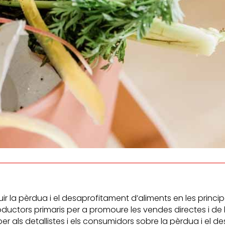
Escoltem
informem
la satisfacció i
i
persones consumidor
lupament de les
eballadores.
ir la pèrdua i el desaprofitament d’aliments en les princ
ductors primaris per a promoure les vendes directes i de 
r als detallistes i els consumidors sobre la pèrdua i el d