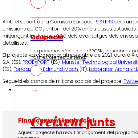
Amb el suport de la Comissió Europea,
SISTERS
serà un pr
emissions de CO₂ entorn del 20% en els casos estudiats. D
mitjançant la demostració dels avantatges dels envasos i
Ocupació
detallistes.
Les persones són el cor d’EROSKI, descobreix per
El projecte va començar al novembre de 2021, durarà 4 an
nostres ofertes de feina.
S.A. (ÉS),
PROEXPORT
(ÉS),
Munster Technological Universi
(ÉS),
Fondazione Edmund Mach
(IT),
Laboratori Archa s.r.l.
Segueixi els canals de mitjans socials del projecte:
Twitte
Inversors
Creixent
junts
Finançament i patrocini
Aquest projecte ha rebut finançament del programa d