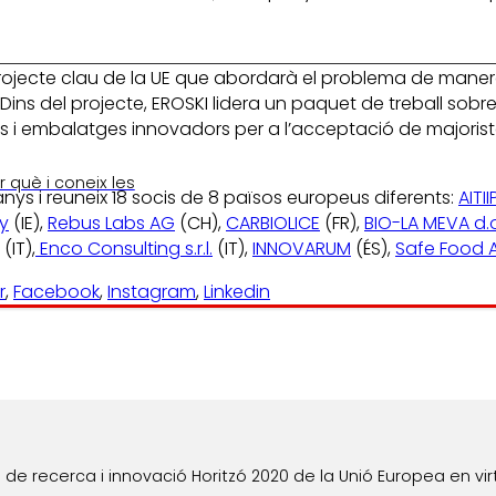
ojecte clau de la UE que abordarà el problema de manera i
ins del projecte, EROSKI lidera un paquet de treball sobre
 embalatges innovadors per a l’acceptació de majoristes i 
 què i coneix les
ys i reuneix 18 socis de 8 països europeus diferents:
AITI
ty
(IE),
Rebus Labs AG
(CH),
CARBIOLICE
(FR),
BIO-LA MEVA d.
(IT),
Enco Consulting s.r.l.
(IT),
INNOVARUM
(ÉS),
Safe Food A
r
,
Facebook
,
Instagram
,
Linkedin
e recerca i innovació Horitzó 2020 de la Unió Europea en vir