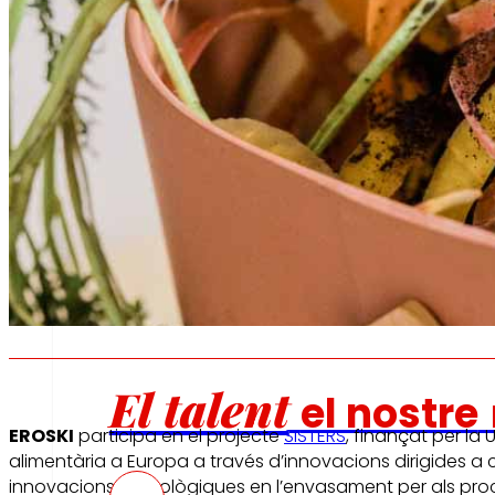
Fomentem
l'alimentació
saludable.
s
Ocupació
El talent
el nostre
EROSKI
participa en el projecte
SISTERS
, finançat per la 
alimentària a Europa a través d’innovacions dirigides a 
innovacions tecnològiques en l’envasament per als process