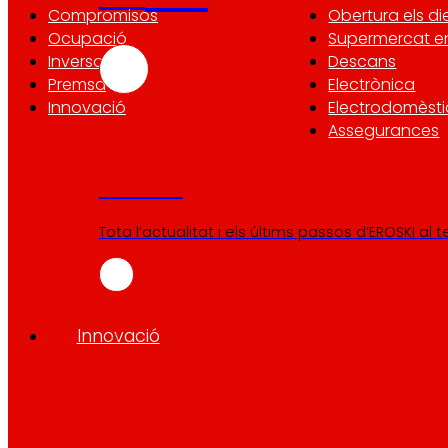
Compromisos
Obertura els di
Ocupació
Supermercat en
Inversors
Descans
Premsa
Electrònica
Innovació
Electrodomèsti
Assegurances
Premsa
Tota l’actualitat i els últims passos d’EROSKI al 
Innovació
tecnologia
La
que