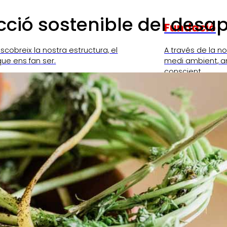
cció sostenible del desa
Fundació
scobreix la nostra estructura, el
A través de la n
que ens fan ser.
medi ambient, a
conscient.