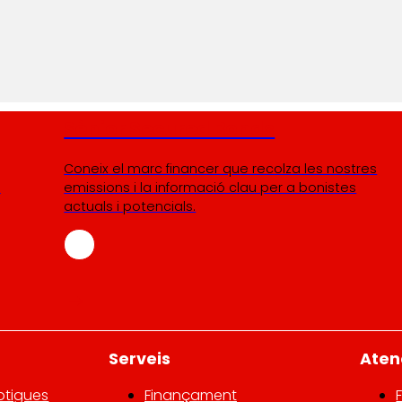
Sènior Secured Bonds
Coneix el marc financer que recolza les nostres
I
emissions i la informació clau per a bonistes
actuals i potencials.
Serveis
Atenc
otigues
Finançament