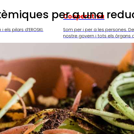
stèmiques per a una redu
Cooperativa
i els pilars d’EROSKI.
Som per i per a les persones. De
nostre govern i tots els òrgans 
SKI