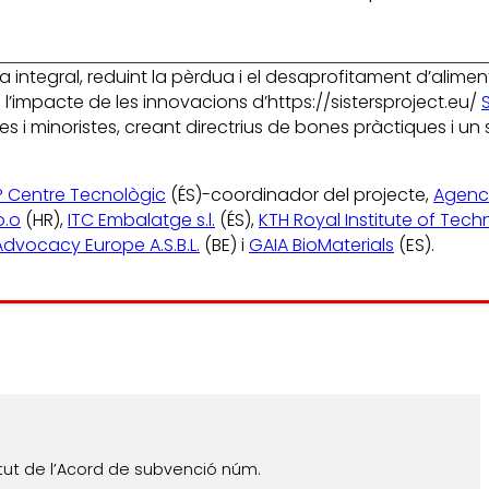
ntegral, reduint la pèrdua i el desaprofitament d’aliments
 l’impacte de les innovacions d’https://sistersproject.eu/
minoristes, creant directrius de bones pràctiques i un seg
IP Centre Tecnològic
(ÉS)-coordinador del projecte,
Agenc
o.o
(HR),
ITC Embalatge s.l.
(ÉS),
KTH Royal Institute of Tec
dvocacy Europe A.S.B.L.
(BE) i
GAIA BioMaterials
(ES).
tut de l’Acord de subvenció núm.