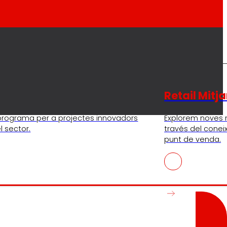
Retail Mitj
e programa per a projectes innovadors
Explorem noves
l sector.
través del conei
punt de venda.