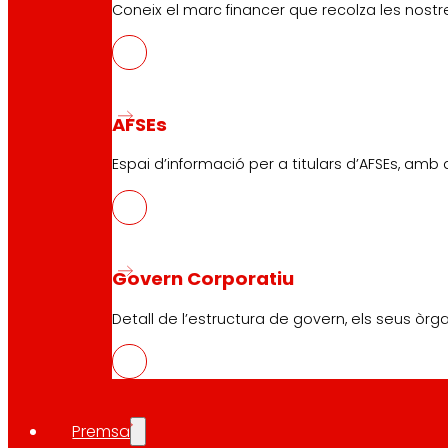
Targeta EROSKI club Mastercard
Coneix el marc financer que recolza les nostre
Encàrrecs
Esdeveniments
AFSEs
Atenció al Client
Espai d’informació per a titulars d’AFSEs, amb
Formulari de contacte
Botigues en línia
Retirades de producte
Formes de pagament
Govern Corporatiu
Detall de l’estructura de govern, els seus òrg
Seguretat i confiança
Premsa
Premis i reconeixements