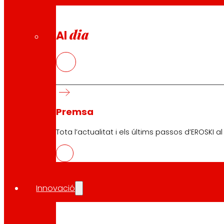
dia
Al
Premsa
Tota l’actualitat i els últims passos d’EROSKI a
Descarrega l'APP del club
Innovació
Condicions generals del Club
Condicions generals de la Targeta Or