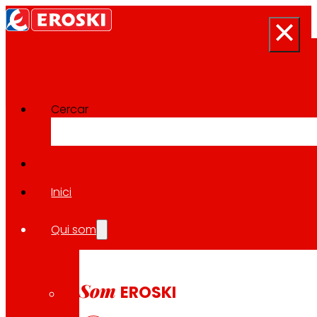
Cercar
Projectes d'Innovació
Tornar a tots els projectes
Inici
Qui som
2023
CONSUM SALUDABLE / REGIONAL
Som
EROSKI