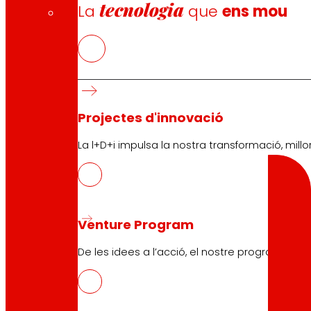
Termes i condicions
tecnologia
La
que
ens mou
Política de galetes
Política de protecció de dades
Cercador
Projectes d'innovació
La l+D+i impulsa la nostra transformació, millor
Cercar
Venture Program
De les idees a l’acció, el nostre programa pe
10.04.2026
PROMEAT, disseny i desenvolupament d