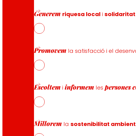
Amb l’estratègia basada en la reformulació s’incrementa
augmentar la freqüència de consum dels productes precuin
Generem
riquesa local
i
solidaritat
El present estudi té com a objectiu millorar el perfil lipí
composició, els paràmetres fisicoquímics, microbiològics i 
Promovem
la satisfacció i el dese
Finançament i patrocini
Escoltem
informem
persones 
i
les
Projecte cofinançat per:
Millorem
la
sostenibilitat ambient