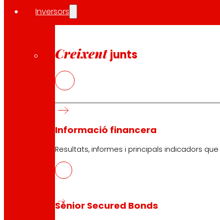
Inversors
Inversors
Premsa
Innovació
Creixent
junts
Botigues EROSKI
Cercador de botigues
Obertura els dies festius
Supermercat en línia
Descans
Informació financera
Electrònica
Electrodomèstics
Resultats, informes i principals indicadors qu
Assegurances
Serveis
Sènior Secured Bonds
Finançament