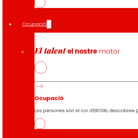
Ocupació
Segueix-nos
El talent
el nostre
motor
Atenció al client:
944 943 444
. De dilluns a dissabte d
Ocupació
EROSKI Corporatiu
Les persones són el cor d’EROSKI, descobreix p
Qui som
Compromisos
Ocupació