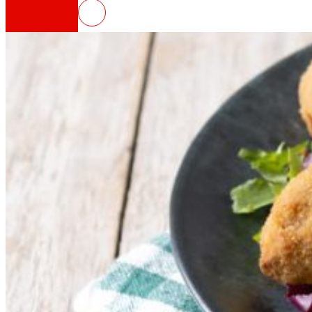
PROMEAT, disseny i desenvolupam
Així som
Tot el nostre ADN: un viatge per la missió, la vis
Cooperativa
Som per i per a les persones. Descobreix la no
Fundació