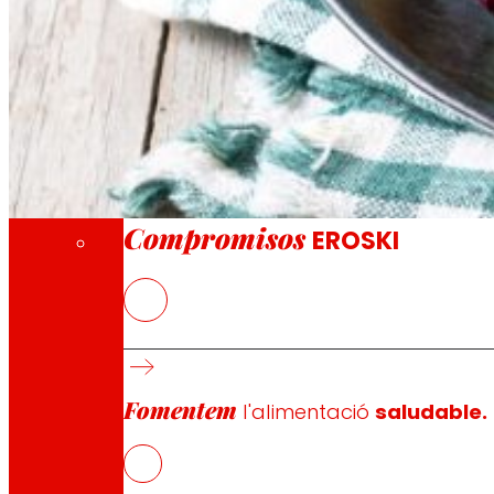
A través de la nostra Fundació impulsem acc
Compromisos
Compromisos
EROSKI
En
GESALAGA
i EROSKI busquen fórmules perquè els product
característiques nutricionals dels productes precuinats p
l’oferta dels productes en funció de les necessitats pa
Fomentem
La seva intenció és reformular els productes precuinats
l'alimentació
saludable.
nutricional i que conservin les propietats tant sanitàri
Omega-3 i vitamina E. A més, els olis vegetals que s’emprar