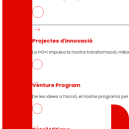
Descarrega l'APP del club
Condicions generals del Club
Condicions generals de la Targeta Or
Projectes d'innovació
Termes i condicions
Política de galetes
La l+D+i impulsa la nostra transformació, millor
Política de protecció de dades
Venture Program
Cercador
De les idees a l’acció, el nostre programa pe
Cercar