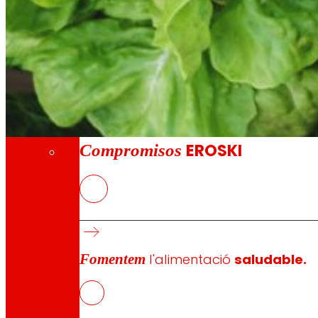
A través de la nostra Fundació impulsem acc
Compromisos
Compromisos
EROSKI
FOODRUS
està treballant per a abordar el desaprofitamen
circulars a través de diverses formes d’innovació col·lab
ciència ciutadana per a promoure hàbits de consum sosten
Aquestes solucions innovadores empoderaran i involucraran 
Fomentem
l'alimentació
saludable.
actors per a enfrontar el desafiament de la pèrdua i el 
FOODRUS posarà a prova aquestes solucions en tres llocs 