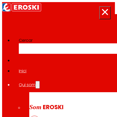
Cercar
Projectes d'Innovació
Tornar a tots els projectes
Inici
Qui som
2021
DESAPROFITAMENT ALIMENTARI / EUROPEU
Som
EROSKI