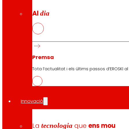
Al
dia
Seguretat i confiança
Premis i reconeixements
Premsa
Tota l’actualitat i els últims passos d’EROSKI a
Innovació
La
tecnologia
que
ens mou