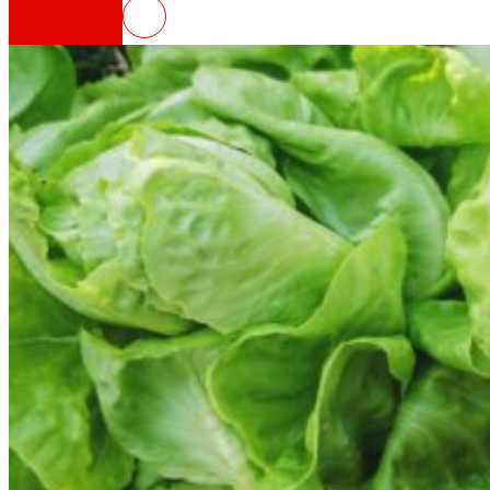
FOODRUS, solucions circulars per a sis
Així som
Tot el nostre ADN: un viatge per la missió, la vis
Cooperativa
Som per i per a les persones. Descobreix la no
Fundació