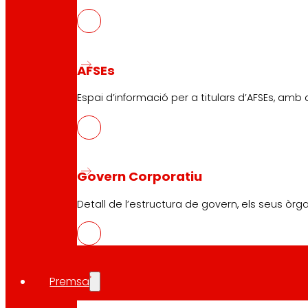
Assegurances
Serveis
AFSEs
Finançament
Espai d’informació per a titulars d’AFSEs, amb
Targeta EROSKI club Mastercard
Encàrrecs
Esdeveniments
Govern Corporatiu
Atenció al Client
Detall de l’estructura de govern, els seus òrg
Formulari de contacte
Botigues en línia
Retirades de producte
Premsa
Formes de pagament