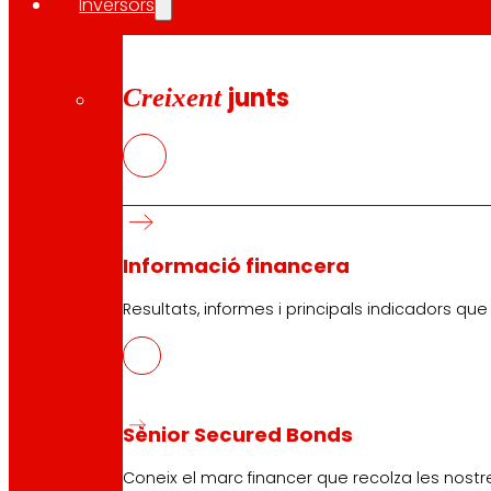
Inversors
EROSKI Corporatiu
Qui som
Creixent
junts
Compromisos
Ocupació
Inversors
Premsa
Innovació
Informació financera
Botigues EROSKI
Resultats, informes i principals indicadors qu
Cercador de botigues
Obertura els dies festius
Supermercat en línia
Descans
Sènior Secured Bonds
Electrònica
Electrodomèstics
Coneix el marc financer que recolza les nostre