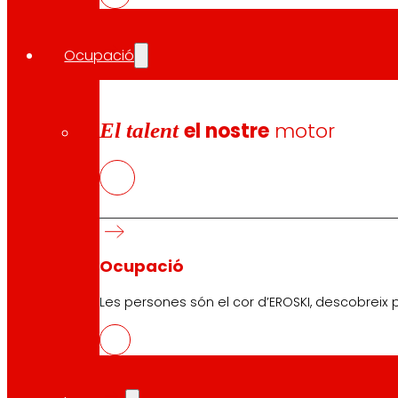
Unió Europea en virtut de l’acord de subvenció núm.
101000617.
Ocupació
El talent
el nostre
motor
Segueix-nos
Ocupació
Les persones són el cor d’EROSKI, descobreix p
Atenció al client:
944 943 444
. De dilluns a dissabte d