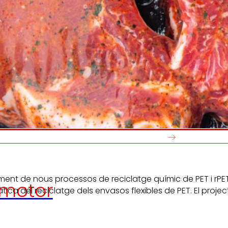
Generem
Promovem
riquesa local
i
olidaritat
en l'entorn.
el desenvo
persones tr
ment de nous processos de reciclatge químic de PET i rPET 
motor
ica del reciclatge dels envasos flexibles de PET. El projec