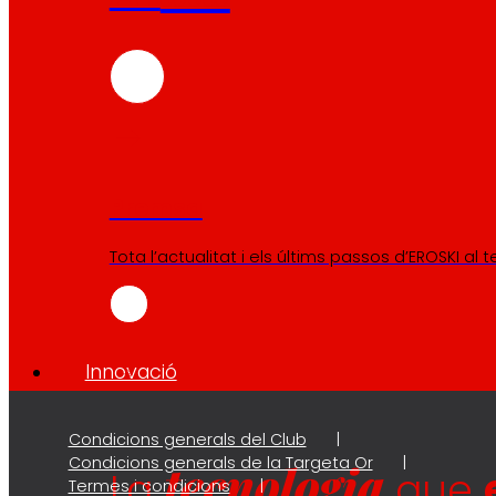
Premsa
Tota l’actualitat i els últims passos d’EROSKI al 
Innovació
Condicions generals del Club
Condicions generals de la Targeta Or
tecnologia
La
que
Termes i condicions