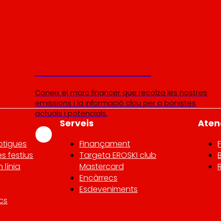
Sènior Secured Bonds
Coneix el marc financer que recolza les nostres
I
emissions i la informació clau per a bonistes
actuals i potencials.
Serveis
Atenc
otigues
Finançament
es festius
Targeta EROSKI club
 línia
Mastercard
Encàrrecs
Esdeveniments
cs