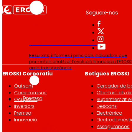
Segueix-nos
Informació financera
Resultats, informes i principals indicadors que
permeten analitzar l’evolució financera d’EROSK
amb transparència.
EROSKI Corporatiu
Botigues EROSKI
Qui som
Cercador de b
Compromisos
Obertura els di
Premsa
Ocupació
Supermercat en
Inversors
Descans
Premsa
Electrònica
Innovació
Electrodomèsti
dia
Al
Assegurances