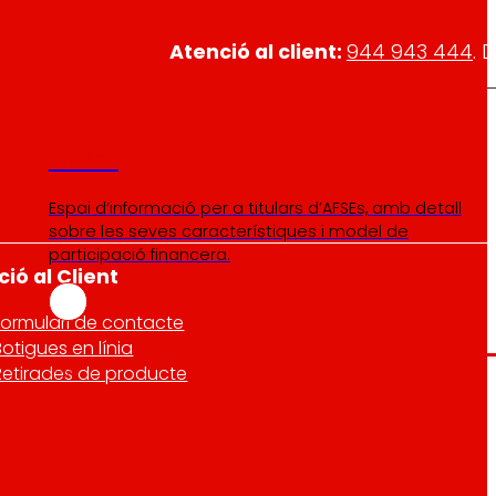
Atenció al client:
944 943 444
. 
AFSEs
Espai d’informació per a titulars d’AFSEs, amb detall
sobre les seves característiques i model de
participació financera.
ió al Client
Formulari de contacte
Botigues en línia
Retirades de producte