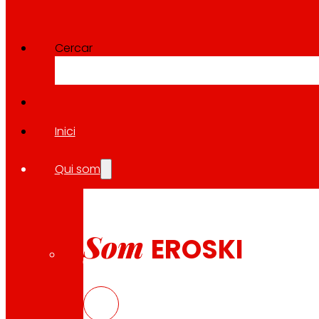
BOTTLE4FLEX, nou model circu
Descarregar
Cercar
Inici
Qui som
10.04.2026
BOTTLE4FLEX, nou model circu
Som
EROSKI
Descarregar