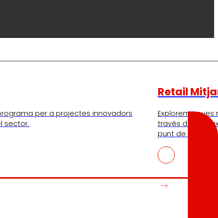
Retail Mitj
e programa per a projectes innovadors
Explorem noves
l sector.
través del conei
punt de venda.