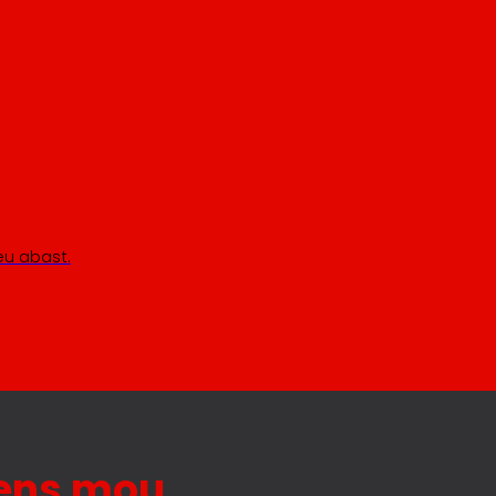
teu abast.
ens mou