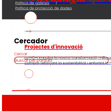
Política de galetes
Política de protecció de dades
Cercador
Projectes d'innovació
Cercar
La l+D+i impulsa la nostra transformació, millora
compra, reforçant la sostenibilitat i enfortint la
10.04.2026