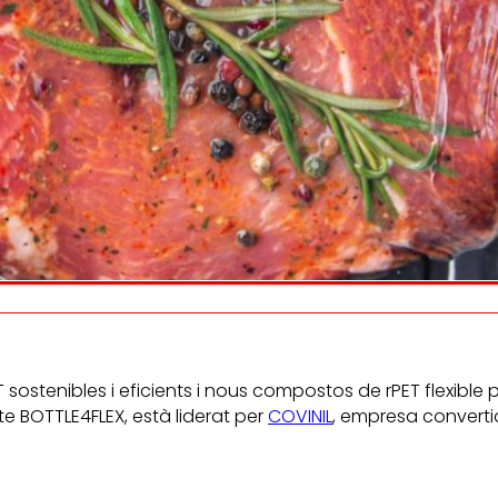
Escoltem
informem
la satisfacció i
i
persones consumidor
lupament de les
eballadores.
sostenibles i eficients i nous compostos de rPET flexible 
te BOTTLE4FLEX, està liderat per
COVINIL
, empresa converti