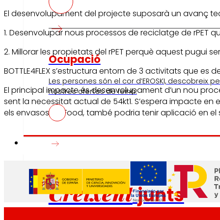
El desenvolupament del projecte suposarà un avanç tec
1. Desenvolupar nous processos de reciclatge de rPET que
2. Millorar les propietats del rPET perquè aquest pugui 
Ocupació
BOTTLE4FLEX s’estructura entorn de 3 activitats que es 
Les persones són el cor d’EROSKI, descobreix per
El principal impacte és desenvolupament d’un nou procés 
nostres ofertes de feina.
sent la necessitat actual de 54kt1. S’espera impacte en e
els envasos PetFood, també podria tenir aplicació en el s
Inversors
Creixent
junts