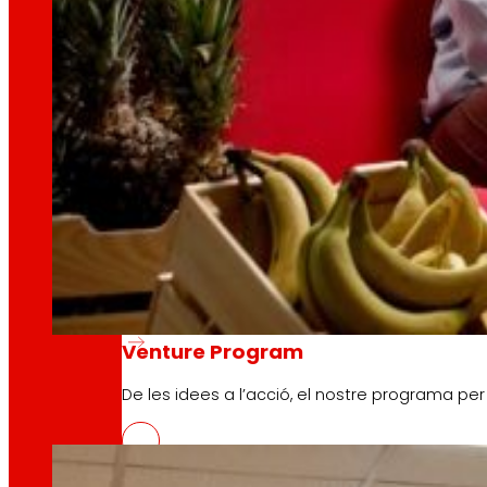
tecnologia
La
que
ens mou
Projectes d'innovació
La l+D+i impulsa la nostra transformació, millor
Venture Program
EROSKI llança el nou pòdcast Infoo
De les idees a l’acció, el nostre programa pe
30/04/2026