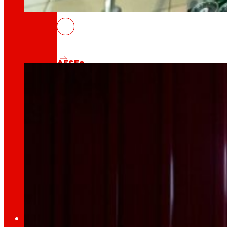
Coneix el marc financer que recolza les nostre
EROSKI supera els 500 milions d’eu
19/05/2026
AFSEs
Espai d’informació per a titulars d’AFSEs, amb
Govern Corporatiu
Detall de l’estructura de govern, els seus òrg
Premsa