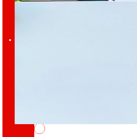
A través de la nostra Fundació impulsem acc
Compromisos
Compromisos
EROSKI
Fomentem
l'alimentació
saludable.
EROSKI i l’Associació d’Empreses d