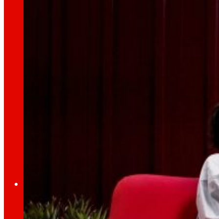
dia
Al
Premsa
Tota l’actualitat i els últims passos d’EROSKI a
Innovació