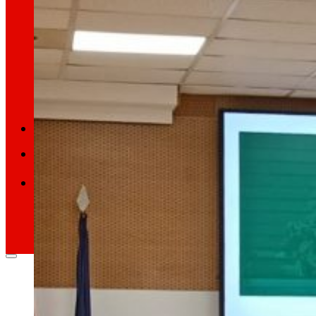
Retail Mitjana
Explorem noves maneres de connectar marques
Memòries
ES
EU
CA