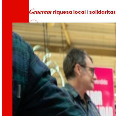
Comunitat Foral
Generem
riquesa local
i
solidaritat
29/07/2026
Promovem
la satisfacció i el dese
Escoltem
informem
persones 
i
les
Millorem
la
sostenibilitat ambient