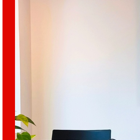
Així som
Tot el nostre ADN: un viatge per la missió, la vis
Cooperativa
Som per i per a les persones. Descobreix la no
Fundació