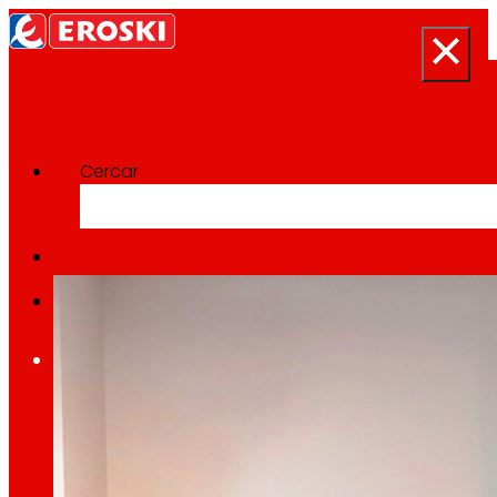
Cercar
Categoría:
Local
Inici
Qui som
Som
EROSKI