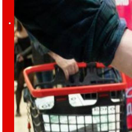
Ocupació
El talent
el nostre
motor
Ocupació
Les persones són el cor d’EROSKI, descobreix p