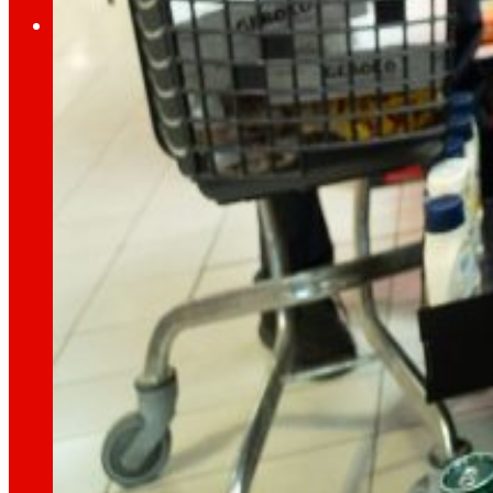
Inversors
Creixent
junts
Informació financera
Resultats, informes i principals indicadors qu
Sènior Secured Bonds