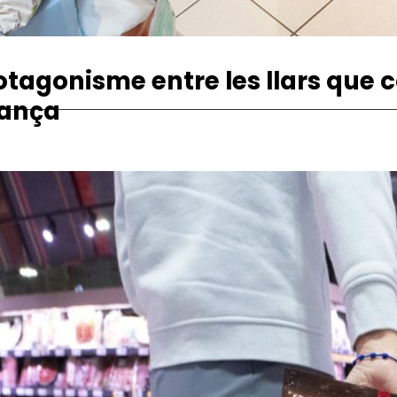
tagonisme entre les llars que 
iança
teu abast.
ens mou