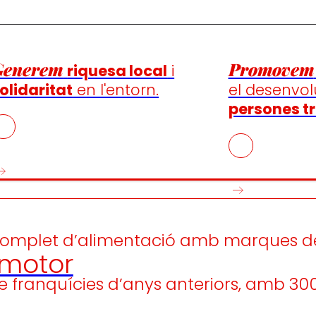
Generem
Promovem
riquesa local
i
olidaritat
en l'entorn.
el desenvo
persones tr
i complet d’alimentació amb marques d
motor
e franquícies d’anys anteriors, amb 300