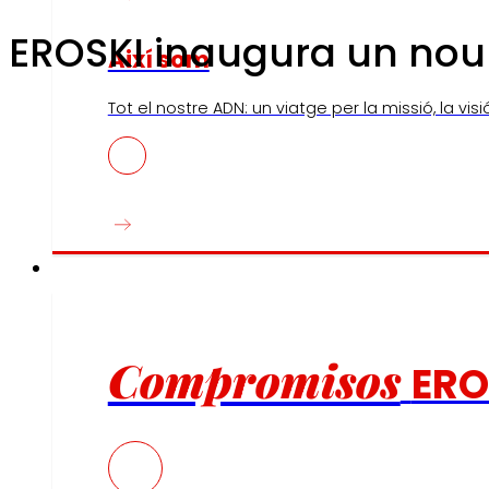
EROSKI inaugura un nou 
Així som
Tot el nostre ADN: un viatge per la missió, la visió 
Compromisos
Compromisos
ERO