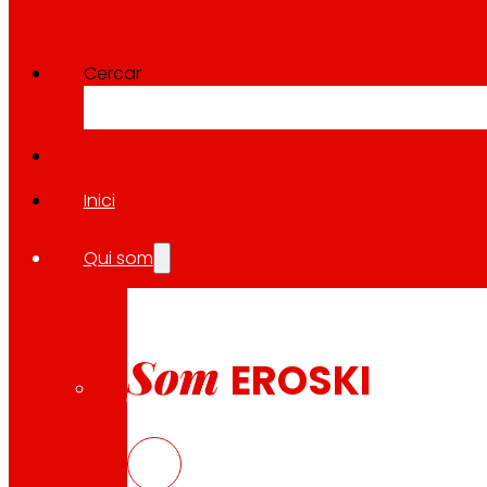
Cercar
Inici
Qui som
Som
EROSKI