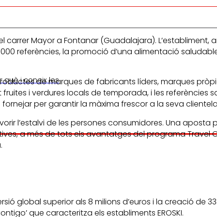
carrer Mayor a Fontanar (Guadalajara). L’establiment, amb
00 referències, la promoció d’una alimentació saludable i
 què i coneix les
oductes de marques de fabricants líders, marques pròpies
fruites i verdures locals de temporada, i les referèncie
fornejar per garantir la màxima frescor a la seva clientela
rir l’estalvi de les persones consumidores. Una aposta pe
ives, a més de tots els avantatges del programa Travel C
.
sió global superior als 8 milions d’euros i la creació de 
Contigo’ que caracteritza els establiments EROSKI.