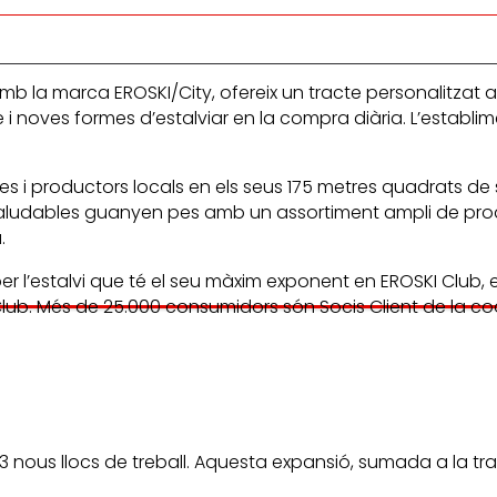
 la marca EROSKI/City, ofereix un tracte personalitzat al
 noves formes d’estalviar en la compra diària. L’establi
 i productors locals en els seus 175 metres quadrats de 
s saludables guanyen pes amb un assortiment ampli de prod
.
r l’estalvi que té el seu màxim exponent en EROSKI Club, e
lub. Més de 25.000 consumidors són Socis Client de la coo
333 nous llocs de treball. Aquesta expansió, sumada a la t