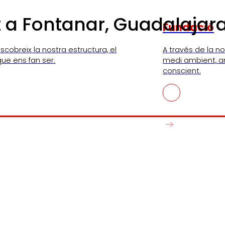
 a Fontanar, Guadalajara
Fundació
scobreix la nostra estructura, el
A través de la n
que ens fan ser.
medi ambient, a
conscient.