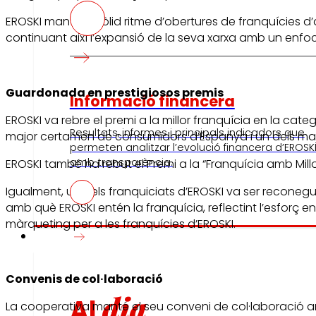
EROSKI manté el sòlid ritme d’obertures de franquícies d’
continuant així l’expansió de la seva xarxa amb un enfoc
Guardonada en prestigiosos premis
Informació financera
EROSKI va rebre el premi a la millor franquícia en la cat
Resultats, informes i principals indicadors que
major certamen de consumidors d’Espanya i un dels maj
permeten analitzar l’evolució financera d’EROSK
amb transparència.
EROSKI també ha rebut el Premi a la “Franquícia amb Millor
Igualment, un dels franquiciats d’EROSKI va ser reconegut
amb què EROSKI entén la franquícia, reflectint l’esforç en
màrqueting per a les franquícies d’EROSKI.
Premsa
Convenis de col·laboració
dia
Al
La cooperativa manté el seu conveni de col·laboració 