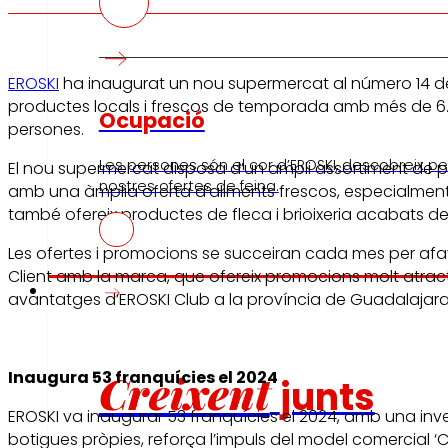
EROSKI
ha inaugurat un nou supermercat al número 14 del 
productes locals i frescos de temporada amb més de 6.0
Ocupació
persones.
Les persones són el cor d’EROSKI, descobreix per
El nou supermercat disposa d’un ampli assortiment de pr
nostres ofertes de feina.
amb una àmplia oferta d’aliments frescos, especialment 
també ofereix productes de fleca i brioixeria acabats de 
Les ofertes i promocions se succeiran cada mes per afavo
Client amb la marca, que ofereix promocions molt atract
Inversors
avantatges d’EROSKI Club a la província de Guadalajara
Creixent
Inaugura 53 franquícies el 2024
junts
EROSKI va inaugurar 53 franquícies el 2024, amb una inver
botigues pròpies, reforça l’impuls del model comercial ‘