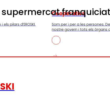
supermercat franquiciat
Cooperativa
i els pilars d’EROSKI.
Som per i per a les persones. De
nostre govern i tots els òrgans 
SKI