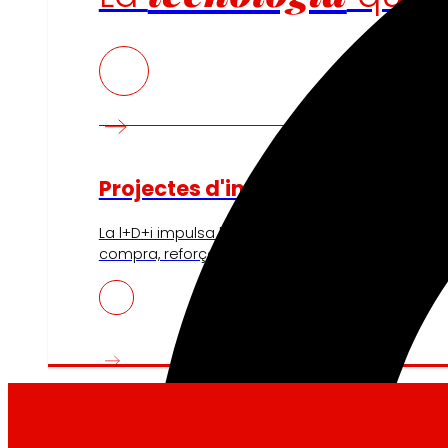
Projectes d'innovació
La l+D+i impulsa la nostra transformació, millora
compra, reforçant la sostenibilitat i enfortint la