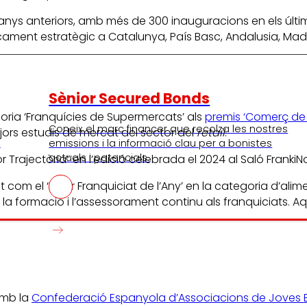
anys anteriors, amb més de 300 inauguracions en els últims
ament estratègic a Catalunya, País Basc, Andalusia, Madrid
Sènior Secured Bonds
egoria ‘Franquícies de Supermercats’ als
premis ‘Comerç de 
Coneix el marc financer que recolza les nostres
ors estudis de mercat del sector del
retail
.
I
emissions i la informació clau per a bonistes
actuals i potencials.
 Trajectòria” en l’edició celebrada el 2024 al Saló FrankiN
 com el ‘Millor Franquiciat de l’Any’ en la categoria d’ali
 la formació i l’assessorament continu als franquiciats. Aq
amb la
Confederació Espanyola d’Associacions de Joves 