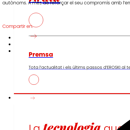
autònoms. A més de reforçar el seu compromís amb l’em
Compartir en:
Premsa
Tota l’actualitat i els últims passos d’EROSKI al 
Innovació
tecnologia
La
que