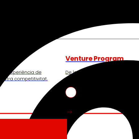
Venture Program
nt l’experiència de
De les idees a l’acció, el nostr
 nostra competitivitat.
de start-ups que revolucionen e