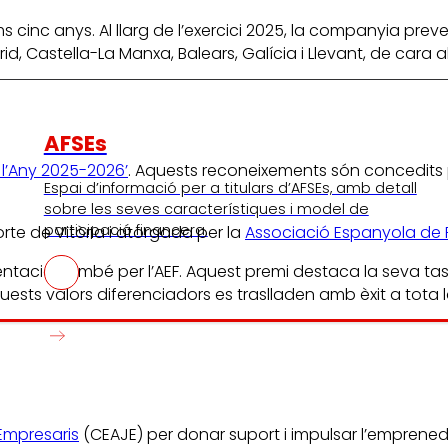
 cinc anys. Al llarg de l’exercici 2025, la companyia preve
, Castella-La Manxa, Balears, Galícia i Llevant, de cara a
AFSEs
l’Any 2025-2026’
. Aquests reconeixements són concedits 
Espai d’informació per a titulars d’AFSEs, amb detall
sobre les seves característiques i model de
participació financera.
orte de Vitòria i atorgada per la
Associació Espanyola de 
mentació, també per l’AEF. Aquest premi destaca la seva tas
uests valors diferenciadors es traslladen amb èxit a tota l
Empresaris
(CEAJE) per donar suport i impulsar l’emprenedor