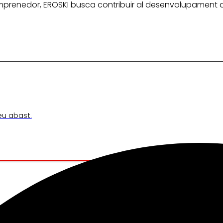
prenedor, EROSKI busca contribuir al desenvolupament d
teu abast.
ens mou