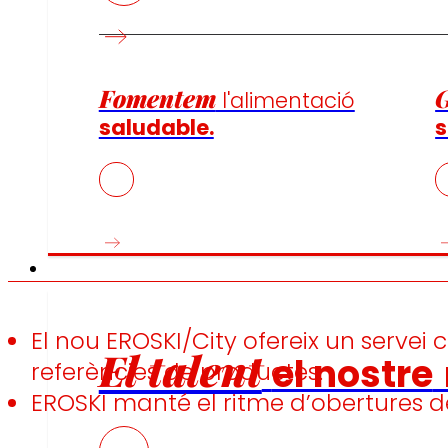
Fomentem
l'alimentació
saludable.
s
Ocupació
El nou EROSKI/City ofereix un serve
El talent
el nostre
referències de productes.
EROSKI manté el ritme d’obertures d