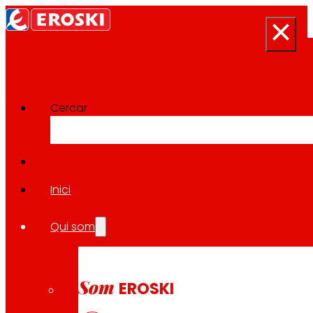
Cercar
Projectes d'Innovació
Tornar a tots els projectes
Inici
Qui som
2023
ENVÀS / REGIONAL
Som
EROSKI