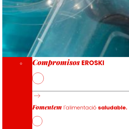
A través de la nostra Fundació impulsem acc
Compromisos
Compromisos
EROSKI
Actualment existeixen barquetas i films reciclables per 
que no sols mantingui les propietats actuals dels envasos
d’envàs més sostenible basat en materials 100% reciclabl
Fomentem
L’objectiu general del projecte SECURE PACK és desenvo
l'alimentació
saludable.
entre la safata i la tapa per a productes de carnisseria (c