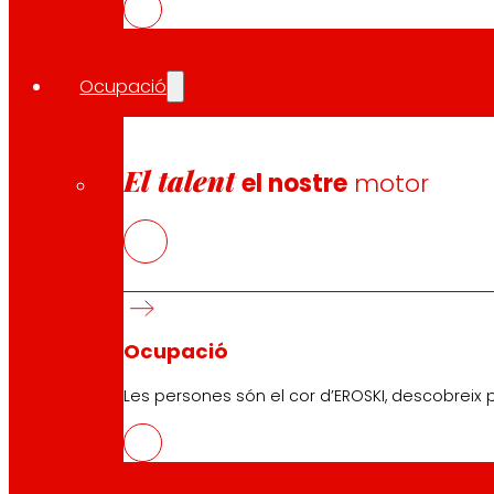
Ocupació
El talent
el nostre
motor
Atenció al client:
944 943 444
. De dilluns a dissabte d
EROSKI Corporatiu
Qui som
Compromisos
Ocupació
Ocupació
Inversors
Les persones són el cor d’EROSKI, descobreix p
Premsa
Innovació