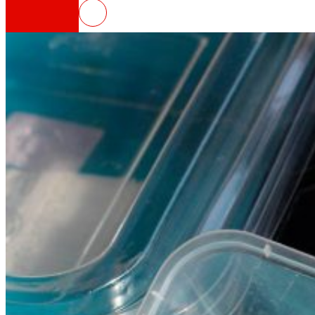
SECUREPACK, envàs sostenible pe
Així som
Tot el nostre ADN: un viatge per la missió, la vis
Cooperativa
Som per i per a les persones. Descobreix la no
Fundació