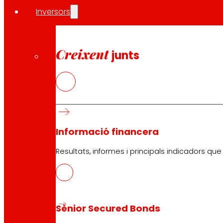
Inversors
Botigues EROSKI
Cercador de botigues
Obertura els dies festius
Creixent
junts
Supermercat en línia
Descans
Electrònica
Electrodomèstics
Assegurances
Informació financera
Serveis
Resultats, informes i principals indicadors qu
Finançament
Targeta EROSKI club Mastercard
Encàrrecs
Esdeveniments
Sènior Secured Bonds