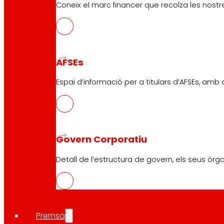
Coneix el marc financer que recolza les nostre
Atenció al Client
Formulari de contacte
Botigues en línia
Retirades de producte
AFSEs
Espai d’informació per a titulars d’AFSEs, amb
Formes de pagament
Seguretat i confiança
Govern Corporatiu
Detall de l’estructura de govern, els seus òrg
Premis i reconeixements
Premsa