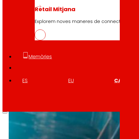
Retail Mitjana
10.04.2026
Explorem noves maneres de connectar marques
SECUREPACK, envàs sostenible per a a
Descarregar
Memòries
ES
EU
CA