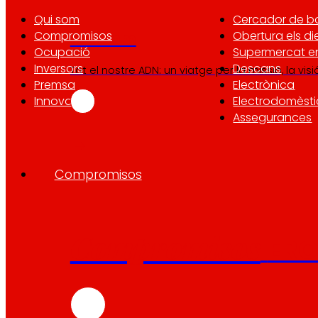
Qui som
Cercador de b
Compromisos
Obertura els di
Així som
Ocupació
Supermercat en
Inversors
Descans
Tot el nostre ADN: un viatge per la missió, la visió 
Premsa
Electrònica
Innovació
Electrodomèsti
Assegurances
Compromisos
Compromisos
ERO