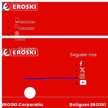
Memòries
Cercador
Català
Qui som
Segueix-nos
Som
EROSKI
EROSKI Corporatiu
Botigues EROSKI