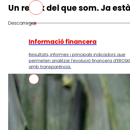
Un reflex del que som. Ja est
Descarregar
Informació financera
Resultats, informes i principals indicadors que
permeten analitzar l’evolució financera d’EROSK
amb transparència.
Premsa
dia
Al