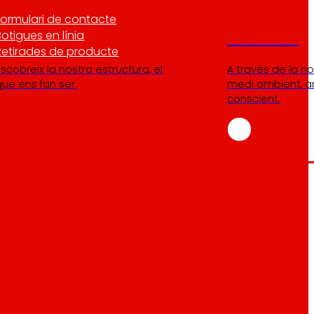
Formulari de contacte
Botigues en línia
Fundació
Retirades de producte
scobreix la nostra estructura, el
A través de la n
que ens fan ser.
medi ambient, a
conscient.