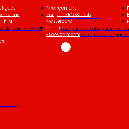
otigues
Finançament
es festius
Targeta EROSKI club
Cooperativa
 línia
Mastercard
Encàrrecs
i els pilars d’EROSKI.
Som per i per a les persones. De
Esdeveniments
nostre govern i tots els òrgans 
cs
SKI