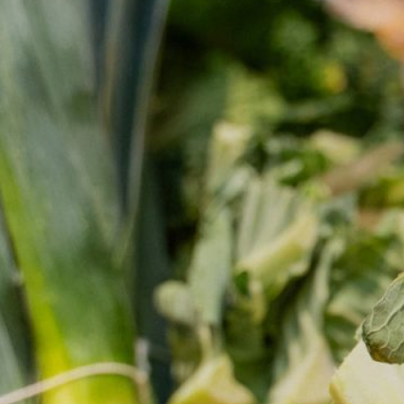
teu abast.
ens mou