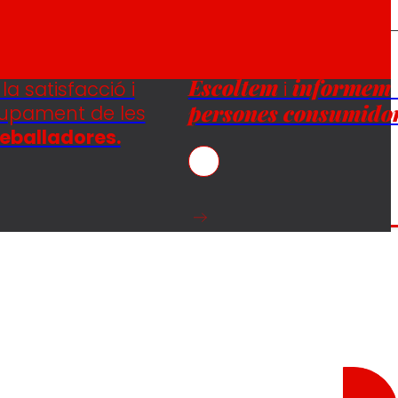
Escoltem
informem
la satisfacció i
i
persones consumidor
lupament de les
eballadores.