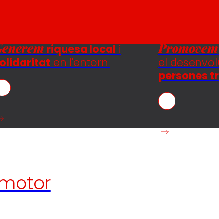
Generem
Promovem
riquesa local
i
olidaritat
en l'entorn.
el desenvo
persones tr
motor