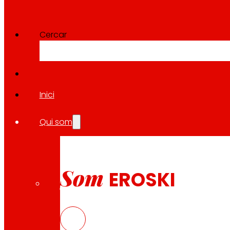
Cercar
Inici
Qui som
Som
EROSKI