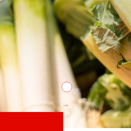
Venture Program
nt l’experiència de
De les idees a l’acció, el nostr
 nostra competitivitat.
de start-ups que revolucionen e