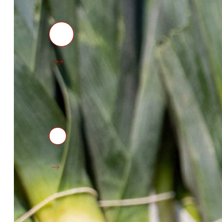
Premsa
Tota l’actualitat i els últims passos d’EROSKI al 
Innovació
tecnologia
La
que