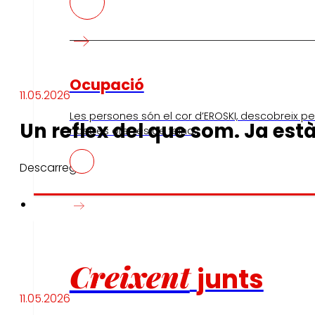
Ocupació
11.05.2026
Les persones són el cor d’EROSKI, descobreix per
Un reflex del que som. Ja est
nostres ofertes de feina.
Descarregar
Inversors
Creixent
junts
11.05.2026