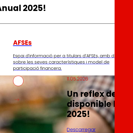
Anual 2025!
AFSEs
Espai d’informació per a titulars d’AFSEs, amb detall
sobre les seves característiques i model de
participació financera.
11.05.2026
Un reflex del q
disponible la 
2025!
Descarregar