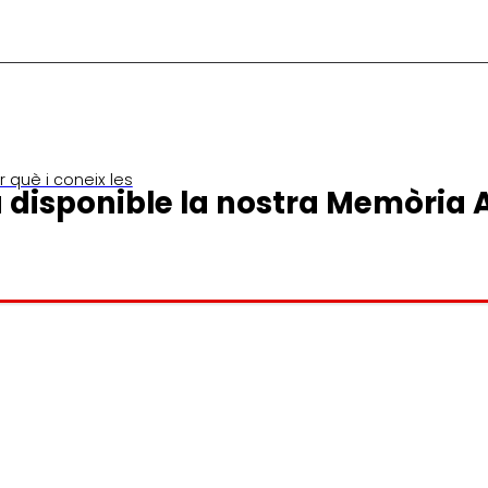
 què i coneix les
à disponible la nostra Memòria 