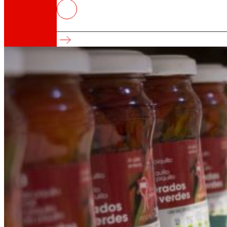
EROSKI extiende el etiquetado a
Pionera en la distribución alimentaria nacional
Así somos
Todo nuestro ADN: un viaje por la misión, la vis
Cooperativa
Somos por y para las personas. Descubre nue
Fundación