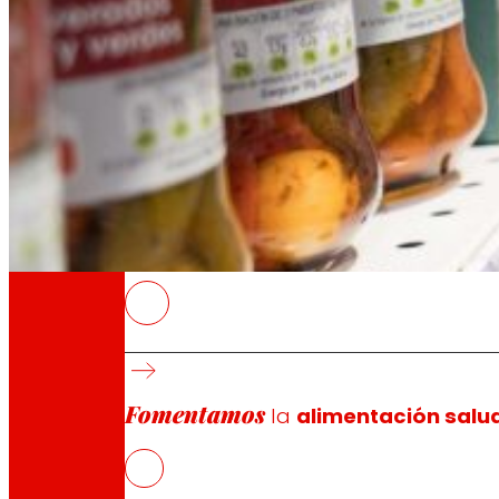
A través de nuestra Fundación impulsamos a
Compromisos
Compromisos
EROSKI
Las tiendas EROSKI señalizan ya 29 product
También ha comenzado a incorporar de form
Fomentamos
EROSKI ha validado el uso de este etiqueta
la
alimentación salu