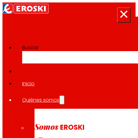
Buscar
Sala de prensa
Volver a todas las noticias
Inicio
Quiénes somos
10.11.2023
SALUD
Somos
EROSKI