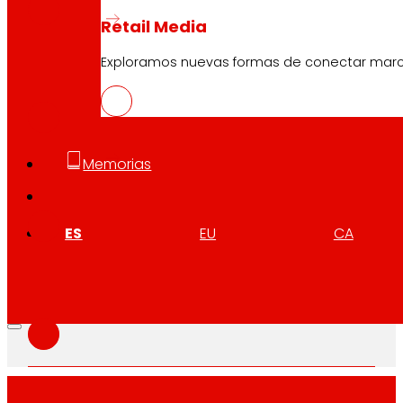
Retail Media
Exploramos nuevas formas de conectar marcas
EUS
PDF
Memorias
CAT
PDF
ES
EU
CA
GAL
PDF