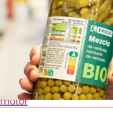
Generamos
Promovem
riqueza local
y
olidaridad
en el entorno.
satisfacción
de las
pers
trabajador
motor