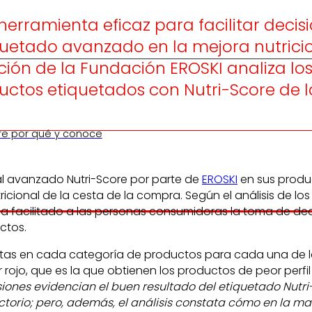
herramienta eficaz para facilitar deci
quetado avanzado en la mejora nutrici
ción de la Fundación EROSKI analiza los
uctos etiquetados con Nutri-Score de 
re por qué y conoce
al avanzado Nutri-Score por parte de
EROSKI
en sus produc
icional de la cesta de la compra. Según el análisis de lo
 ha facilitado a las personas consumidoras la toma de d
ctos.
entas en cada categoría de productos para cada una de las
olor rojo, que es la que obtienen los productos de peor pe
iones evidencian el buen resultado del etiquetado Nutri-
factorio; pero, además, el análisis constata cómo en la 