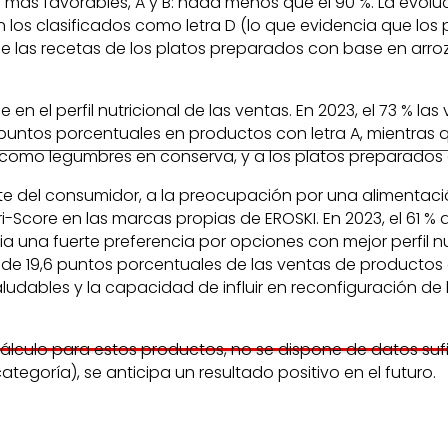
s más favorables, A y B: nada menos que el 90 %. La evol
 los clasificados como letra D (lo que evidencia que los
e las recetas de los platos preparados con base en arroz
en el perfil nutricional de las ventas. En 2023, el 73 % l
 puntos porcentuales en productos con letra A, mientras 
s, como legumbres en conserva, y a los platos preparados
nte del consumidor, a la preocupación por una alimenta
i-Score en las marcas propias de EROSKI. En 2023, el 61 %
cia una fuerte preferencia por opciones con mejor perfil
e 19,6 puntos porcentuales de las ventas de productos 
ludables y la capacidad de influir en reconfiguración de
cálculo para estos productos, no se dispone de datos suf
ategoría), se anticipa un resultado positivo en el futuro.