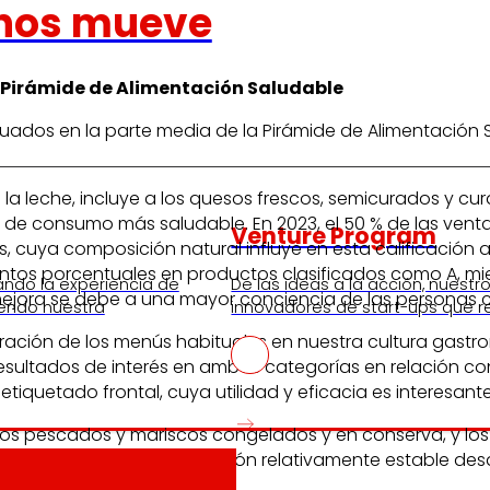
nos mueve
a Pirámide de Alimentación Saludable
s situados en la parte media de la Pirámide de Alimenta
 la leche, incluye a los quesos frescos, semicurados y c
o de consumo más saludable. En 2023, el 50 % de las vent
Venture Program
, cuya composición natural influye en esta calificación a
tos porcentuales en productos clasificados como A, mient
ando la experiencia de
De las ideas a la acción, nues
jora se debe a una mayor conciencia de las personas co
iendo nuestra
innovadores de start-ups que re
bración de los menús habituales en nuestra cultura gastr
 resultados de interés en ambas categorías en relación 
iquetado frontal, cuya utilidad y eficacia es interesante
 los pescados y mariscos congelados y en conserva, y los
 ventas son D), con una situación relativamente estable d