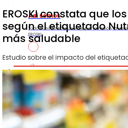
EROSKI constata que los
Así somos
según el etiquetado Nut
Todo nuestro ADN: un viaje por la misión, la visió
más saludable
EROSKI.
Estudio sobre el impacto del etiquet
Compromisos
Compromisos
ERO