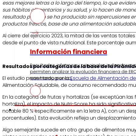
esas mejores letras a lo largo del tiempo, lo que evid
sus hábitos alimentarios y su salud, y lo hacen de man
resultado positivo se ha producido sin repercusiones en
productos frescos, base de una alimentación saludab
Al cierre del ejercicio 2023, la mitad de las ventas tot
desde el punto de vista nutricional. Este porcentaje aum
Información financiera
Resultados, informes y principales indicadores
Resultados por categorías de la base de la Pirámid
permiten analizar la evolución financiera de ERO
El estudio presentado por la
Escuela de Alimentación de
con transparencia.
Alimentación Saludable, de consumo recomendado muy f
En la categoría de frutas y hortalizas (se exceptúan la
hortaliza), el impacto de Nutri-Score ha sido significat
Prensa
notable 80 % específicamente en la letra A), con un de
porcentuales). Esta evolución refleja un desplazamien
Algo semejante sucede en otro grupo de alimentos muy re