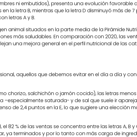
bres ni embutidos), presenta una evolución favorable a l
 en la letra B, mientras que la letra D disminuyó más de 
n letras A y B.
animal situados en la parte media de la Pirámide Nutricio
pciones más saludables. En comparación con 2020, las ven
lejan una mejora general en el perfil nutricional de las 
onal, aquellos que debemos evitar en el día a día y con
chorizo, salchichón o jamón cocido), las letras menos f
asa –especialmente saturada- y de sal que suele ir aparej
enso de 2,4 puntos en la E, lo que sugiere una elección m
82 % de las ventas se concentra entre las letras A, B y 
gar, ya terminados y por lo tanto con más carga de ingred