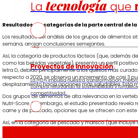
tecnología
La
que
Resultados por categorías de la parte central de l
Los resultados del análisis de los grupos de alimento
semana, arrojan conclusiones semejantes.
Así, la categoría de productos lácteos (que, además de
como las bebidas vegetales), presenta un perfil positiv
Proyectos de innovación
letra D, debido principalmente a los quesos más curados
respecto a 2020, se observa un incremento de casi 3 pun
La l+D+i impulsa nuestra transformación, mejor
desplazamiento hacia opciones más saludables. Esta me
compra, reforzando la sostenibilidad y fortalec
competitividad.
Dos grupos de alimentos de alta relevancia en la verte
Nutri-Score. Sin embargo, el estudio presentado revela
carne y de pescado, opciones que se ofrecen con este et
Así, en la categoría de pescado y marisco (que incluye
participación en las mejores letras (solo el 16 % de las