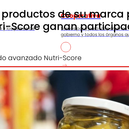
 productos de su marca 
Cooperativa
ri-Score ganan particip
n y los pilares de
Somos por y para las personas.
gobierno y todos los órganos q
ado avanzado Nutri-Score
SKI