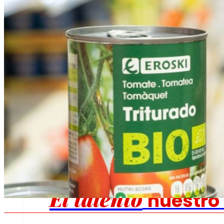
Fomentamos
la
alimentación saludable.
s
Empleo
El talento
nuestro