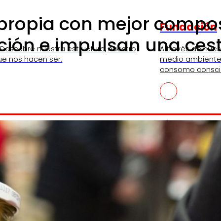
propia con mejor composi
Fundación
ación e impulsan una ces
 Descubre nuestra estructura, nuestro
A través de nue
ue nos hacen ser.
medio ambiente,
consomo consci