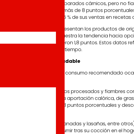
ancas y rojas y platos preparados cárnicos, pero no fiam
 C. Destaca el incremento de más de 8 puntos porcentuales
s de carne alcanzaron el 65 % de sus ventas en recetas co
pescado y carne, que representan los productos de origen 
on las letras A y B, lo que muestra la tendencia hacia o
oductos con la C disminuyeron 1,8 puntos. Estos datos ref
endencia a la mejora en el tiempo.
ámide de Alimentación Saludable
en los grupos de alimentos de consumo recomendado ocasi
sta por productos cárnicos procesados y fiambres como 
que es congruente con la alta aportación calórica, de gr
mentos en la letra B de casi 3 puntos porcentuales y desc
uctos como pizzas, empanadas y lasañas, entre otros), el 
s completas listas para consumir tras su cocción en el ho