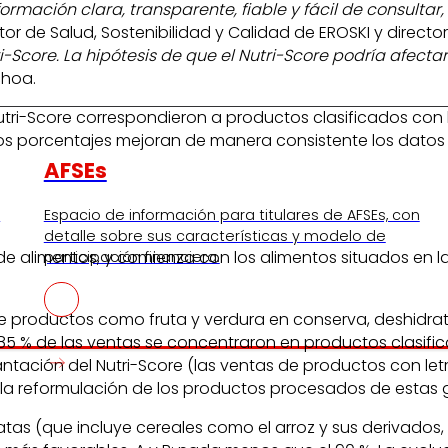
rmación clara, transparente, fiable y fácil de consultar
ctor de Salud, Sostenibilidad y Calidad de EROSKI y directo
i-Score. La hipótesis de que el Nutri-Score podría afect
choa.
utri-Score correspondieron a productos clasificados con la
stos porcentajes mejoran de manera consistente los datos i
AFSEs
s
Espacio de información para titulares de AFSEs, con
detalle sobre sus características y modelo de
alimentos, y comienza con los alimentos situados en la 
participación financiera.
cluye productos como fruta y verdura en conserva, deshidr
 85 % de las ventas se concentraron en productos clasific
lantación del Nutri-Score (las ventas de productos con l
 la reformulación de los productos procesados de estas
s (que incluye cereales como el arroz y sus derivados, el