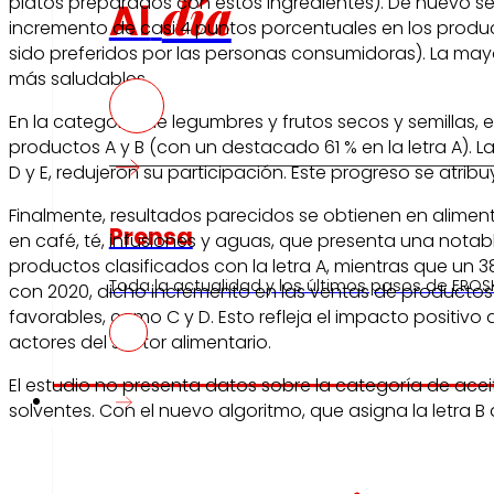
día
platos preparados con estos ingredientes). De nuevo se
Al
incremento de casi 4 puntos porcentuales en los product
sido preferidos por las personas consumidoras). La mayo
más saludables.
En la categoría de legumbres y frutos secos y semillas, 
productos A y B (con un destacado 61 % en la letra A).
D y E, redujeron su participación. Este progreso se at
Finalmente, resultados parecidos se obtienen en alim
Prensa
en café, té, infusiones y aguas, que presenta una notabl
productos clasificados con la letra A, mientras que un 
Toda la actualidad y los últimos pasos de EROSK
con 2020, dicho incremento en las ventas de productos
favorables, como C y D. Esto refleja el impacto positiv
actores del sector alimentario.
El estudio no presenta datos sobre la categoría de ace
Innovación
solventes. Con el nuevo algoritmo, que asigna la letra B 