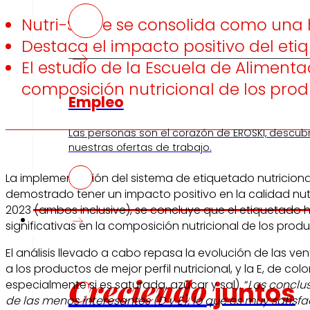
Nutri-Score se consolida como una 
Destaca el impacto positivo del eti
El estudio de la Escuela de Alimenta
composición nutricional de los prod
Empleo
Las personas son el corazón de EROSKI, descub
nuestras ofertas de trabajo.
La implementación del sistema de etiquetado nutricion
demostrado tener un impacto positivo en la calidad nutr
2023 (ambos inclusive), se concluye que el etiquetado
Inversores
significativas en la composición nutricional de los produ
El análisis llevado a cabo repasa la evolución de las v
a los productos de mejor perfil nutricional, y la E, de c
Creciendo
juntos
especialmente si es saturada, azúcar y sal). “
Las conclus
de las menos interesantes (D y E), lo que es muy satis