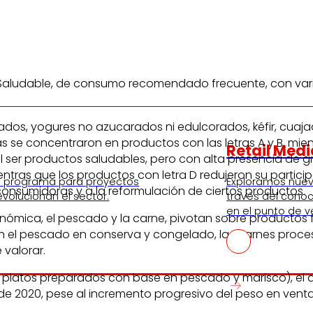
ción Saludable, de consumo recomendado frecuente, con v
urados, yogures no azucarados ni edulcorados, kéfir, cua
as se concentraron en productos con las letras A y B, mie
Retail Medi
l ser productos saludables, pero con alta presencia de gr
ras que los productos con letra D redujeron su participac
tro programa para proyectos
Exploramos nue
nsumidoras y a la reformulación de ciertos productos.
volucionan el sector.
través del conoc
en el punto de v
onómica, el pescado y la carne, pivotan sobre productos
con el pescado en conserva y congelado, las carnes proce
 valorar.
 platos preparados con base en pescado y marisco), el an
esde 2020, pese al incremento progresivo del peso en vent