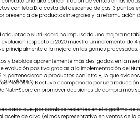
 constata una alta concentración de ventas en las letra
os con letra B, a costa del descenso de casi 3 puntos en
r presencia de productos integrales y la reformulación d
el etiquetado Nutri-Score ha impulsado una mejora notable 
 La evolución respecto a 2020 muestra un incremento de 4
ribuye principalmente a la mejora en las gamas procesada
entos y bebidas aparentemente más desligados, en la me
e evolución positiva gracias a la implementación del Nutr
38 % pertenecieron a productos con letra B, lo que eviden
I a tu alcance.
 con letras A y B estuvo acompañado por una reducción d
o de Nutri-Score en promover decisiones de compra más sa
ites dado que, por cambios recientes en el algoritmo de 
al aceite de oliva (el más representativo en ventas de la c