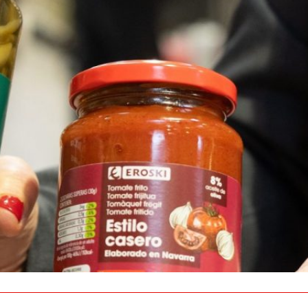
os
Escuchamos
la
e
informamos
 y el desarrollo
a las
onas
personas consumido
as.