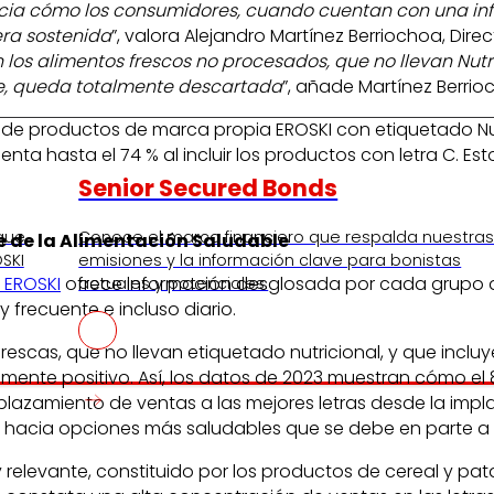
encia cómo los consumidores, cuando cuentan con una info
era sostenida
”, valora Alejandro Martínez Berriochoa, Dire
 los alimentos frescos no procesados, que no llevan Nutr
le, queda totalmente descartada
”, añade Martínez Berrio
ales de productos de marca propia EROSKI con etiquetado N
enta hasta el 74 % al incluir los productos con letra C. E
Senior Secured Bonds
 que
Conoce el marco financiero que respalda nuestra
e de la Alimentación Saludable
SKI
emisiones y la información clave para bonistas
 EROSKI
ofrece información desglosada por cada grupo de 
actuales y potenciales.
recuente e incluso diario.
s frescas, que no llevan etiquetado nutricional, y que in
ivamente positivo. Así, los datos de 2023 muestran cómo el
splazamiento de ventas a las mejores letras desde la imp
to hacia opciones más saludables que se debe en parte a
levante, constituido por los productos de cereal y patata