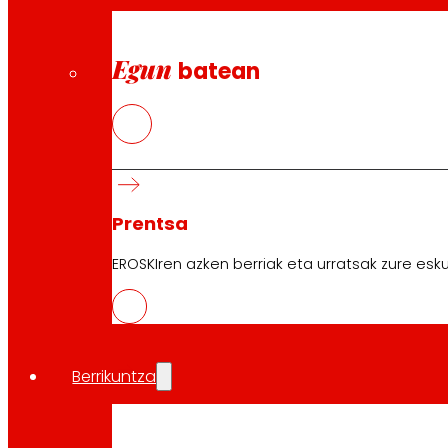
Egun
batean
Prentsa
EROSKIren azken berriak eta urratsak zure esku
Berrikuntza