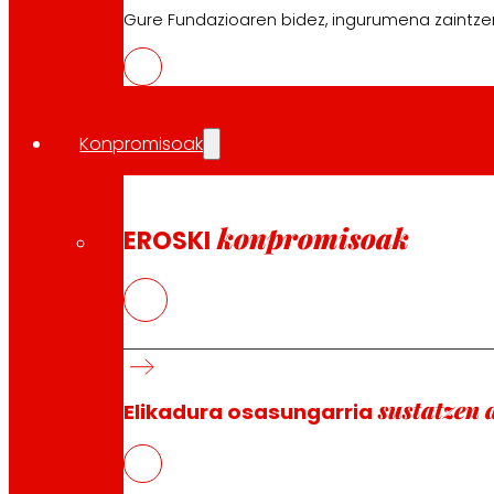
Gure Fundazioaren bidez, ingurumena zaintzen 
Konpromisoak
konpromisoak
EROSKI
sustatzen 
Elikadura osasungarria