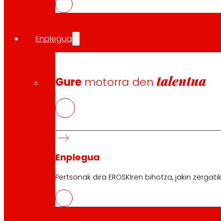
Enplegua
talentua
Gure
motorra den
Enplegua
Pertsonak dira EROSKIren bihotza, jakin zergati