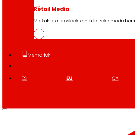
Retail Media
Markak eta erosleak konektatzeko modu berri
Memoriak
ES
EU
CA