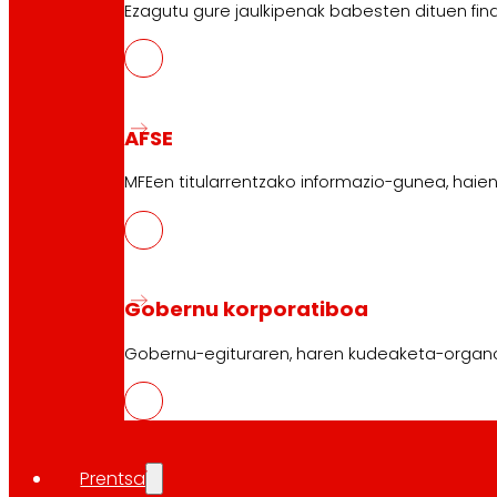
Ezagutu gure jaulkipenak babesten dituen fin
AFSE
MFEen titularrentzako informazio-gunea, haie
Gobernu korporatiboa
Gobernu-egituraren, haren kudeaketa-organ
Prentsa