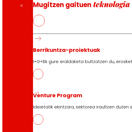
teknologia
Mugitzen gaituen
Berrikuntza-proiektuak
I+G+Bk gure eraldaketa bultzatzen du, erosket
Venture Program
Ideietatik ekintzara, sektorea iraultzen duten