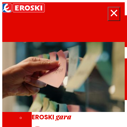
Search
Hasiera
Nor garen
gara
EROSKI