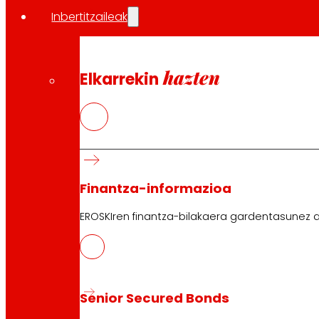
Inbertitzaileak
hazten
Elkarrekin
Finantza-informazioa
EROSKIren finantza-bilakaera gardentasunez a
Senior Secured Bonds