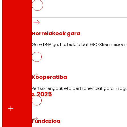
Bilatzailea
Search
Horrelakoak gara
Gure DNA guztia: bidaia bat EROSKIren misioan
Memoriak
6 memoria aurkitu dira.
Kooperatiba
Pertsonengatik eta pertsonentzat gara. Ezagu
Memoria. 2025
Fundazioa